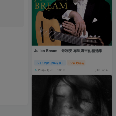
Julian Bream – 朱利安·布里姆吉他精选集
〖OppsUpro专属〗
索尼精选
26年7月20日 18:53
0
40