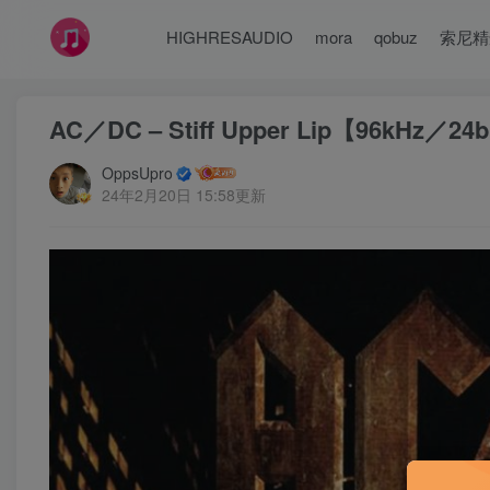
HIGHRESAUDIO
mora
qobuz
索尼精
AC／DC – Stiff Upper Lip【96kHz／2
OppsUpro
24年2月20日 15:58更新