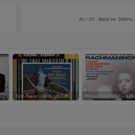
AC／DC - Black Ice【96kH
Charli xcx – Music, Fashion, FilmⒺ【48kHz／24bit】英国区
Fritz Reiner – 莱纳／德沃夏克：第九交响曲