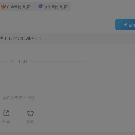
免费
免费
白金天使
水晶天使
登
处理！！珍惜自己账号！！
THE END
喜欢就支持一下吧
分享
收藏