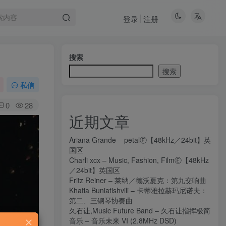
登录
注册
搜索
搜索
私信
0
28
近期文章
Ariana Grande – petalⒺ【48kHz／24bit】英
国区
Charli xcx – Music, Fashion, FilmⒺ【48kHz
／24bit】英国区
Fritz Reiner – 莱纳／德沃夏克：第九交响曲
Khatia Buniatishvili – 卡蒂雅拉赫玛尼诺夫：
第二、三钢琴协奏曲
久石让,Music Future Band – 久石让指挥极简
音乐 – 音乐未来 VI (2.8MHz DSD)