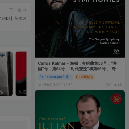
下一篇
z／24bit】英国区
Carlos Kalmar – 海顿：交响曲第53号，“帝
国”号，第64号，“时代变迁”和第96号，“奇迹”
号 (俄勒冈交响乐团，卡尔玛)
〖OppsUpro专属〗
索尼精选
26年7月20日 18:53
0
46
Khatia Buniatishvili – 卡蒂雅拉赫玛尼诺夫：第二、三钢琴协奏曲
久石让,Music Future Band – 久石让指挥极简音乐 – 音乐未来 VI (2.8MHz DSD)