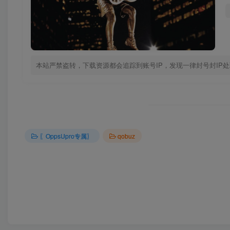
本站严禁盗转，下载资源都会追踪到账号IP，发现一律封号封IP
〖OppsUpro专属〗
qobuz