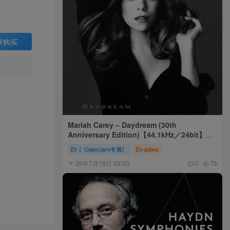
录购买
Mariah Carey – Daydream (30th
Anniversary Edition)【44.1kHz／24bit】美
国区
〖OppsUpro专属〗
qobuz
26年7月18日 03:00
0
79