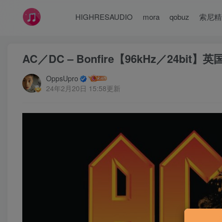
HIGHRESAUDIO
mora
qobuz
索尼精
AC／DC – Bonfire【96kHz／24bit】英
OppsUpro
24年2月20日 15:58更新