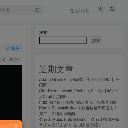
登录
注册
搜索
搜索
私信
0
29
近期文章
Ariana Grande – petalⒺ【48kHz／24bit】英
国区
Charli xcx – Music, Fashion, FilmⒺ【48kHz
／24bit】英国区
Fritz Reiner – 莱纳／德沃夏克：第九交响曲
Khatia Buniatishvili – 卡蒂雅拉赫玛尼诺夫：
第二、三钢琴协奏曲
久石让,Music Future Band – 久石让指挥极简
音乐 – 音乐未来 VI (2.8MHz DSD)