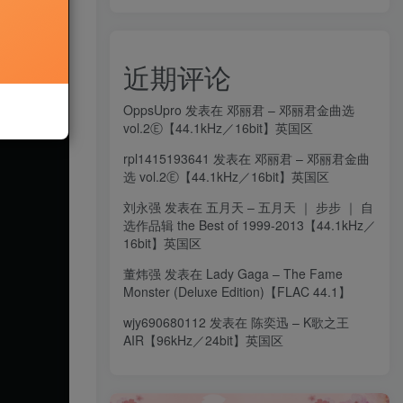
近期评论
OppsUpro
发表在
邓丽君 – 邓丽君金曲选
vol.2Ⓔ【44.1kHz／16bit】英国区
rpl1415193641
发表在
邓丽君 – 邓丽君金曲
选 vol.2Ⓔ【44.1kHz／16bit】英国区
刘永强
发表在
五月天 – 五月天 ｜ 步步 ｜ 自
选作品辑 the Best of 1999-2013【44.1kHz／
16bit】英国区
董炜强
发表在
Lady Gaga – The Fame
Monster (Deluxe Edition)【FLAC 44.1】
wjy690680112
发表在
陈奕迅 – K歌之王
AIR【96kHz／24bit】英国区