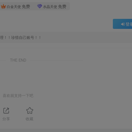
免费
免费
白金天使
水晶天使
登
处理！！珍惜自己账号！！
THE END
喜欢就支持一下吧
分享
收藏