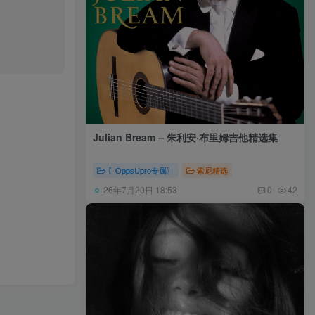
Julian Bream – 朱利安·布里姆吉他精选集
〖OppsUpro专属〗
索尼精选
26年7月20日 18:53
0
42