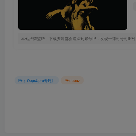
本站严禁盗转，下载资源都会追踪到账号IP，发现一律封号封IP
〖OppsUpro专属〗
qobuz