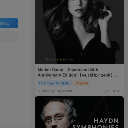
录购买
Mariah Carey – Daydream (30th
Anniversary Edition)【44.1kHz／24bit】美
国区
〖OppsUpro专属〗
qobuz
26年7月18日 03:00
0
81