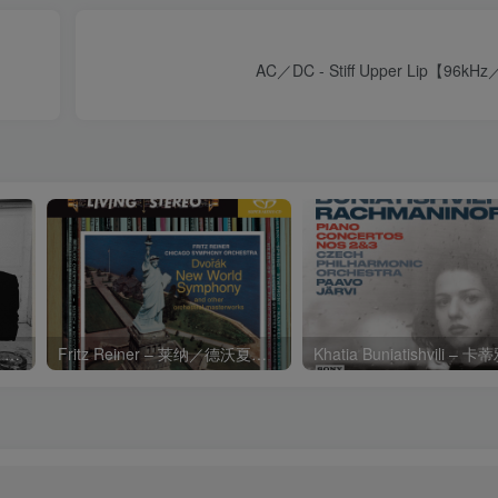
AC／DC - Stiff Upper Lip【96k
Charli xcx – Music, Fashion, FilmⒺ【48kHz／24bit】英国区
Fritz Reiner – 莱纳／德沃夏克：第九交响曲