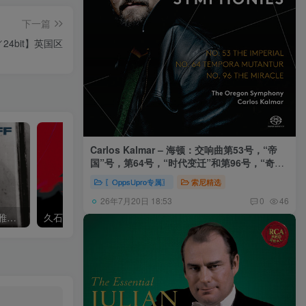
下一篇
Hz／24bit】英国区
Carlos Kalmar – 海顿：交响曲第53号，“帝
国”号，第64号，“时代变迁”和第96号，“奇迹”
号 (俄勒冈交响乐团，卡尔玛)
〖OppsUpro专属〗
索尼精选
26年7月20日 18:53
0
46
Khatia Buniatishvili – 卡蒂雅拉赫玛尼诺夫：第二、三钢琴协奏曲
久石让,Music Future Band – 久石让指挥极简音乐 – 音乐未来 VI (2.8MHz DSD)