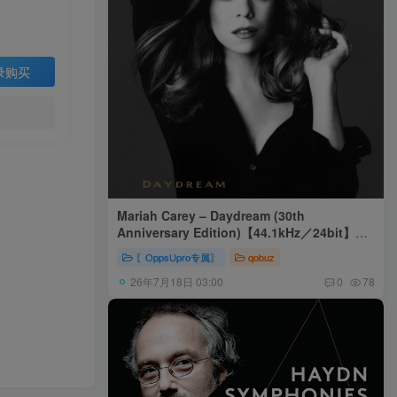
录购买
Mariah Carey – Daydream (30th
Anniversary Edition)【44.1kHz／24bit】美
国区
〖OppsUpro专属〗
qobuz
26年7月18日 03:00
0
78