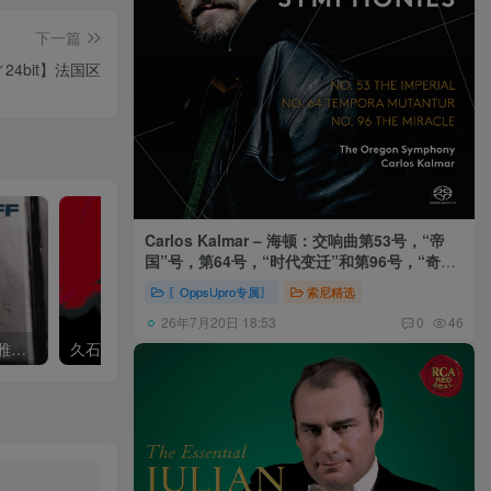
下一篇
／24bit】法国区
Carlos Kalmar – 海顿：交响曲第53号，“帝
国”号，第64号，“时代变迁”和第96号，“奇迹”
号 (俄勒冈交响乐团，卡尔玛)
〖OppsUpro专属〗
索尼精选
26年7月20日 18:53
0
46
Khatia Buniatishvili – 卡蒂雅拉赫玛尼诺夫：第二、三钢琴协奏曲
久石让,Music Future Band – 久石让指挥极简音乐 – 音乐未来 VI (2.8MHz DSD)