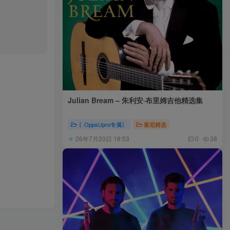
Julian Bream – 朱利安·布里姆吉他精选集
〖OppsUpro专属〗
索尼精选
26年7月20日 18:53
0
38