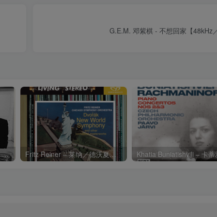
G.E.M. 邓紫棋 - 不想回家【48kHz
Charli xcx – Music, Fashion, FilmⒺ【48kHz／24bit】英国区
Fritz Reiner – 莱纳／德沃夏克：第九交响曲