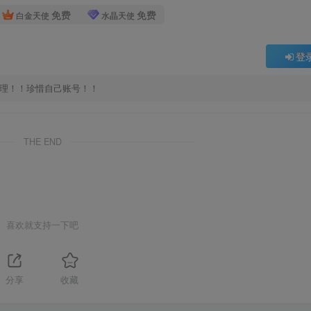
免费
免费
白金天使
水晶天使
登
处理！！珍惜自己账号！！
THE END
喜欢就支持一下吧
分享
收藏