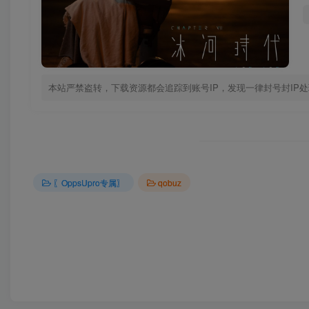
本站严禁盗转，下载资源都会追踪到账号IP，发现一律封号封IP
〖OppsUpro专属〗
qobuz