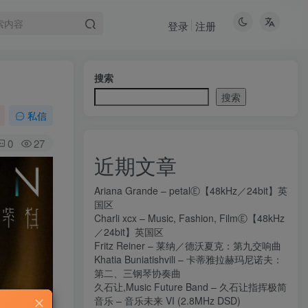
登录
注册
搜索
搜索
私信
0
27
近期文章
Ariana Grande – petalⒺ【48kHz／24bit】英
国区
Charli xcx – Music, Fashion, FilmⒺ【48kHz
／24bit】英国区
Fritz Reiner – 莱纳／德沃夏克：第九交响曲
Khatia Buniatishvili – 卡蒂雅拉赫玛尼诺夫：
第二、三钢琴协奏曲
久石让,Music Future Band – 久石让指挥极简
音乐 – 音乐未来 VI (2.8MHz DSD)