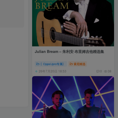
Julian Bream – 朱利安·布里姆吉他精选集
〖OppsUpro专属〗
索尼精选
26年7月20日 18:53
0
38