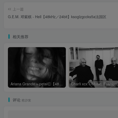
上一篇
G.E.M. 邓紫棋 - Hell【48kHz／24bit】ksoglzgccks5a法国区
相关推荐
Ariana Grande – petalⒺ【48kHz／24bit】英国区
评论
抢沙发