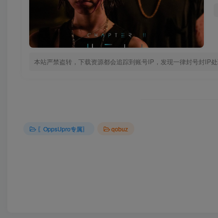
本站严禁盗转，下载资源都会追踪到账号IP，发现一律封号封IP
〖OppsUpro专属〗
qobuz