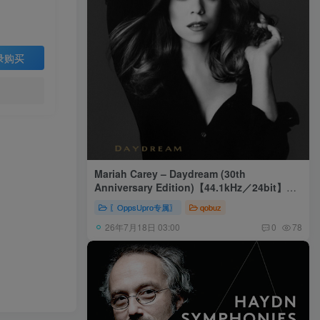
录购买
Mariah Carey – Daydream (30th
Anniversary Edition)【44.1kHz／24bit】美
国区
〖OppsUpro专属〗
qobuz
26年7月18日 03:00
0
78