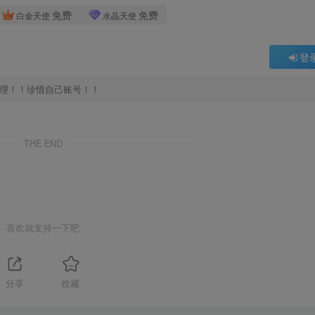
免费
免费
白金天使
水晶天使
登
处理！！珍惜自己账号！！
THE END
喜欢就支持一下吧
分享
收藏