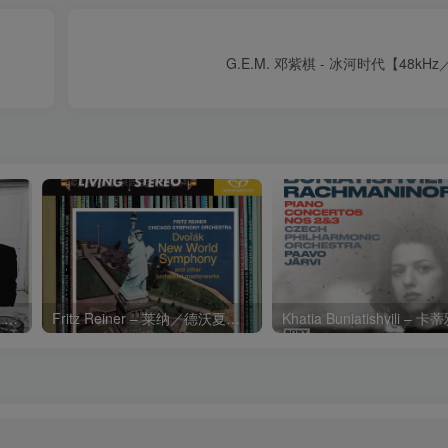
G.E.M. 邓紫棋 - 冰河时代【48kHz
Charli xcx – Music, Fashion, FilmⒺ【48kHz／24bit】英国区
Fritz Reiner – 莱纳／德沃夏克：第九交响曲