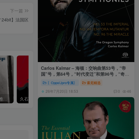
下一篇
／24bit】法国区
Carlos Kalmar – 海顿：交响曲第53号，“帝
国”号，第64号，“时代变迁”和第96号，“奇迹”
号 (俄勒冈交响乐团，卡尔玛)
〖OppsUpro专属〗
索尼精选
26年7月20日 18:53
0
46
Khatia Buniatishvili – 卡蒂雅拉赫玛尼诺夫：第二、三钢琴协奏曲
久石让,Music Future Band – 久石让指挥极简音乐 – 音乐未来 VI (2.8MHz DSD)