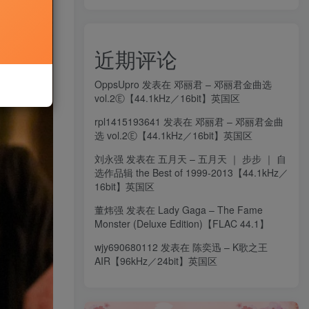
近期评论
OppsUpro
发表在
邓丽君 – 邓丽君金曲选
vol.2Ⓔ【44.1kHz／16bit】英国区
rpl1415193641
发表在
邓丽君 – 邓丽君金曲
选 vol.2Ⓔ【44.1kHz／16bit】英国区
刘永强
发表在
五月天 – 五月天 ｜ 步步 ｜ 自
选作品辑 the Best of 1999-2013【44.1kHz／
16bit】英国区
董炜强
发表在
Lady Gaga – The Fame
Monster (Deluxe Edition)【FLAC 44.1】
wjy690680112
发表在
陈奕迅 – K歌之王
AIR【96kHz／24bit】英国区