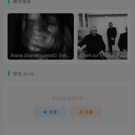
相关推荐
Ariana Grande – petalⒺ【48kHz／24bit】英国区
Cha
评论
抢沙发
请登录后发表评论
登录
注册