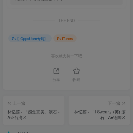
THE END
〖OppsUpro专属〗
iTunes
喜欢就支持一下吧
分享
收藏
上一篇
下一篇
林忆莲 - 「感觉完美」滚石 -
林忆莲 - 「I Swear」(英) 滚
A☆台湾区
石 - A●德国区