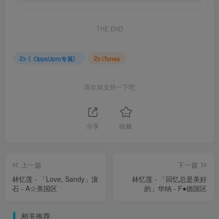
THE END
〖OppsUpro专属〗
iTunes
喜欢就支持一下吧
分享
收藏
上一篇
下一篇
林忆莲 - 「Love, Sandy」滚
林忆莲 - 「回忆总是美好
石 - A☆美国区
的」华纳 - F●德国区
相关推荐