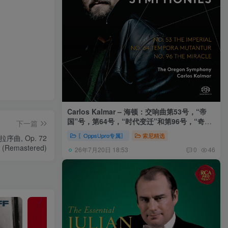
Carlos Kalmar – 海顿：交响曲第53号，“帝
国”号，第64号，“时代变迁”和第96号，“奇迹”
下一篇
号 (俄勒冈交响乐团，卡尔玛)
〖OppsUpro专属〗
索尼精选
诺拉序曲, Op. 72
(Remastered)
26年7月20日 18:53
0
46