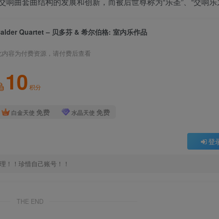
响曲套曲结构的发展和创新，而被后世尊称为“乐圣”、“交响乐
Calder Quartet – 贝多芬 & 希尔伯格: 室内乐作品
此内容为付费资源，请付费后查看
10
积分
免费
免费
白金天使
水晶天使
登
处理！！珍惜自己账号！！
THE END