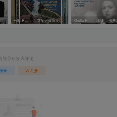
Charli xcx – Music, Fashion, FilmⒺ【48kHz／24bit】英国区
Fritz Reiner – 莱纳／德沃夏克：第九交响曲
请登录后发表评论
登录
注册