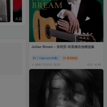
Khatia Buniatishvili – 卡蒂雅拉赫玛尼诺夫：第二、三钢琴协奏曲
久石让,Music Future Band – 久石让指挥极简音乐 – 音乐未来 VI (2.8MHz DSD)
Julian Bream – 朱利安·布里姆吉他精选集
〖OppsUpro专属〗
索尼精选
26年7月20日 18:53
0
39