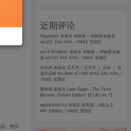
近期评论
OppsUpro
发表在
邓丽君 – 邓丽君金曲选
vol.2Ⓔ【44.1kHz／16bit】英国区
rpl1415193641
发表在
邓丽君 – 邓丽君金曲
选 vol.2Ⓔ【44.1kHz／16bit】英国区
刘永强
发表在
五月天 – 五月天 ｜ 步步 ｜ 自
选作品辑 the Best of 1999-2013【44.1kHz／
16bit】英国区
董炜强
发表在
Lady Gaga – The Fame
Monster (Deluxe Edition)【FLAC 44.1】
wjy690680112
发表在
陈奕迅 – K歌之王
AIR【96kHz／24bit】英国区
作品。用贝