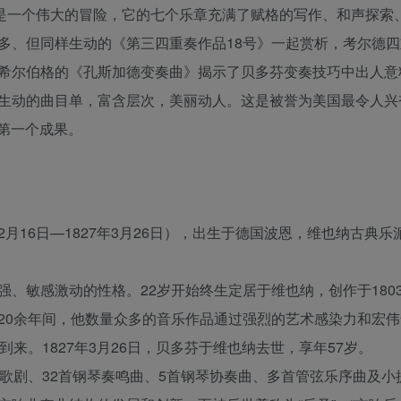
经是一个伟大的冒险，它的七个乐章充满了赋格的写作、和声探索
多、但同样生动的《第三四重奏作品18号》一起赏析，考尔德四
希尔伯格的《孔斯加德变奏曲》揭示了贝多芬变奏技巧中出人意
生动的曲目单，富含层次，美丽动人。这是被誉为美国最令人兴
的第一个成果。
 1770年12月16日—1827年3月26日），出生于德国波恩，维也纳古典
敏感激动的性格。22岁开始终生定居于维也纳，创作于1803年
20余年间，他数量众多的音乐作品通过强烈的艺术感染力和宏伟
来。1827年3月26日，贝多芬于维也纳去世，享年57岁。
歌剧、32首钢琴奏鸣曲、5首钢琴协奏曲、多首管弦乐序曲及小