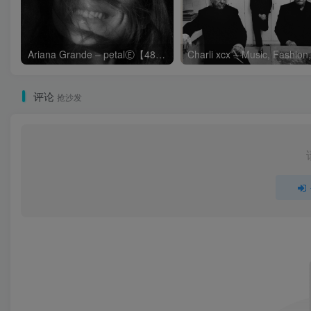
Ariana Grande – petalⒺ【48kHz／24bit】英国区
评论
抢沙发