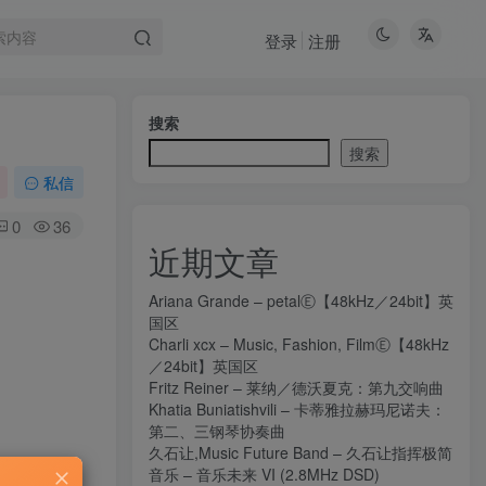
登录
注册
搜索
搜索
私信
0
36
近期文章
Ariana Grande – petalⒺ【48kHz／24bit】英
国区
Charli xcx – Music, Fashion, FilmⒺ【48kHz
／24bit】英国区
Fritz Reiner – 莱纳／德沃夏克：第九交响曲
Khatia Buniatishvili – 卡蒂雅拉赫玛尼诺夫：
第二、三钢琴协奏曲
久石让,Music Future Band – 久石让指挥极简
音乐 – 音乐未来 VI (2.8MHz DSD)