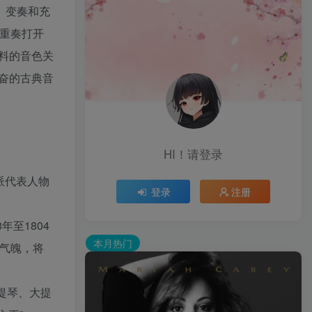
、变奏和充
重奏打开
料的音色关
奋的古典音
HI！请登录
乐派代表人物
登录
注册
至1804
本月热门
气魄，将
提琴、大提