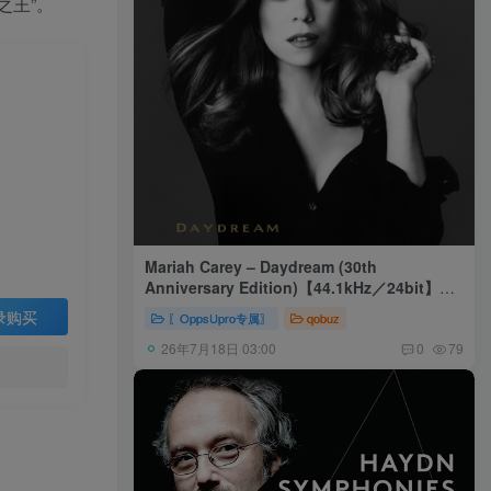
之王”。
Mariah Carey – Daydream (30th
Anniversary Edition)【44.1kHz／24bit】美
国区
录购买
〖OppsUpro专属〗
qobuz
26年7月18日 03:00
0
79