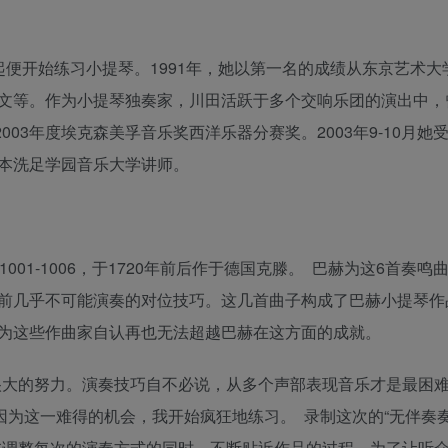
。4岁起便开始练习小提琴。1991年，她以第一名的成绩从东京艺术
文等。作为小提琴独奏家，川田活跃于多个交响乐团的演出中，
03年度埃克森美孚音乐奖西洋乐器分赛奖。2003年9-10月她
日本洗足学园音乐大学讲师。
01-1006，于1720年前后作于德国克滕。 巴赫为这6首奏鸣
前几乎不可能演奏的对位技巧。这几首曲子构成了巴赫小提琴作
为这些作曲家自认再也无法超越巴赫在这方面的成就。
大的努力。演奏技巧自不必说，从多个声部表现音乐才是最困难的
因为这一难得的机会，我开始疯狂地练习。 录制这次的“无伴奏
在调整每次的演奏方式的同时，不断贴近作品的过程。为了让听