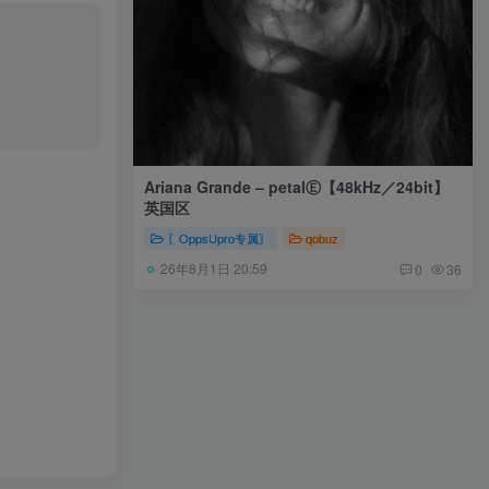
Ariana Grande – petalⒺ【48kHz／24bit】
英国区
〖OppsUpro专属〗
qobuz
26年8月1日 20:59
0
36