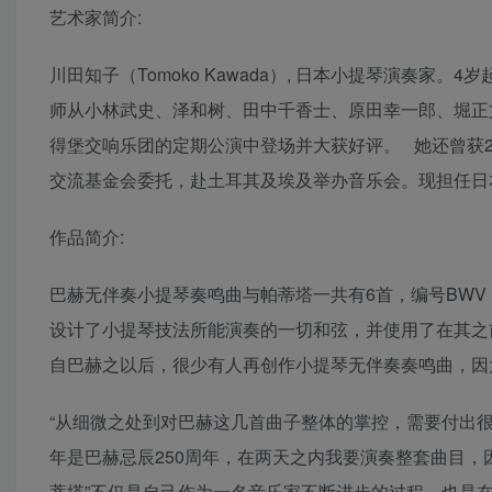
艺术家简介:
川田知子（Tomoko Kawada）, 日本小提琴演奏家
师从小林武史、泽和树、田中千香士、原田幸一郎、堀正
得堡交响乐团的定期公演中登场并大获好评。 她还曾获20
交流基金会委托，赴土耳其及埃及举办音乐会。现担任
作品简介:
巴赫无伴奏小提琴奏鸣曲与帕蒂塔一共有6首，编号BWV 10
设计了小提琴技法所能演奏的一切和弦，并使用了在其之
自巴赫之以后，很少有人再创作小提琴无伴奏奏鸣曲，因
“从细微之处到对巴赫这几首曲子整体的掌控，需要付出很
年是巴赫忌辰250周年，在两天之内我要演奏整套曲目，
蒂塔”不仅是自己作为一名音乐家不断进步的过程，也是