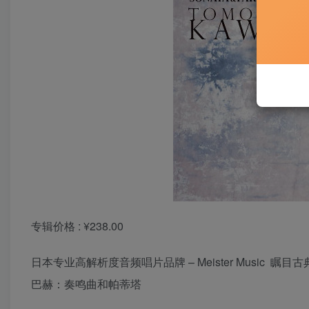
专辑价格 : ¥238.00
日本专业高解析度音频唱片品牌 – Meister Music 瞩目
巴赫：奏鸣曲和帕蒂塔