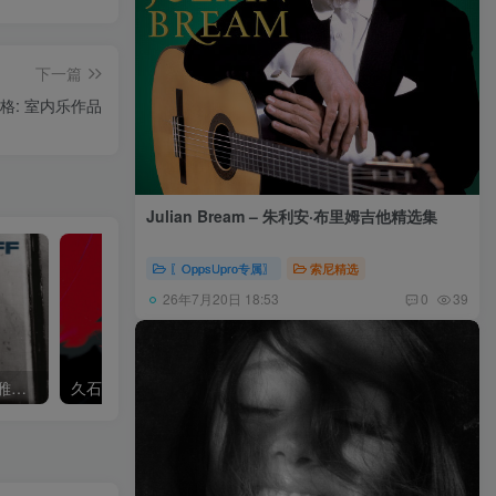
下一篇
希尔伯格: 室内乐作品
Julian Bream – 朱利安·布里姆吉他精选集
〖OppsUpro专属〗
索尼精选
26年7月20日 18:53
0
39
Khatia Buniatishvili – 卡蒂雅拉赫玛尼诺夫：第二、三钢琴协奏曲
久石让,Music Future Band – 久石让指挥极简音乐 – 音乐未来 VI (2.8MHz DSD)