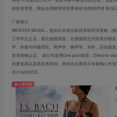
的听觉享受，我会在四根琴弦所带来的‘自然的声音’和‘应
厂牌简介
MEISTER MUSIC，是由日本首位获得音响导演资
工学学位之后，前往德国深造。在德国国立代特莫尔德音
学、作曲与作曲理论、和声学、钢琴等，另外，还在德意
导演资格认证。 该公司采用One point录音，Direct-to
的麦克风以及高音质音响，再经由古典音乐专家细心作业打
共计420张CD。
付费资源