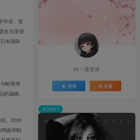
大学毕业。曾
曾在与圣彼
受日本国际
HI！请登录
曲与帕蒂塔
登录
注册
品的巅峰。
本月热门
。2000
奏鸣曲和帕
众有更美好