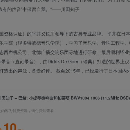
该有的声音’中保留自我。”——川田知子
格（德国资格认证）的平井义也所领导下的古典专业品牌。 平井在日
乐学院（现多特蒙德音乐学院），学习了音乐学、音响工程学、
志留声机公司、北德广播交响乐团等地进行研修，最后顺利毕业
-disc录音（直刻录音），由Didrik De Geer（瑞典）打造的世界
造出的声源，备受好评。 截至2015年，已经发行了日本国内
川田知子 – 巴赫: 小提琴奏鸣曲和帕蒂塔 BWV1004 1006 (11.2MHz DSD
此内容为付费资源，请付费后查看
10