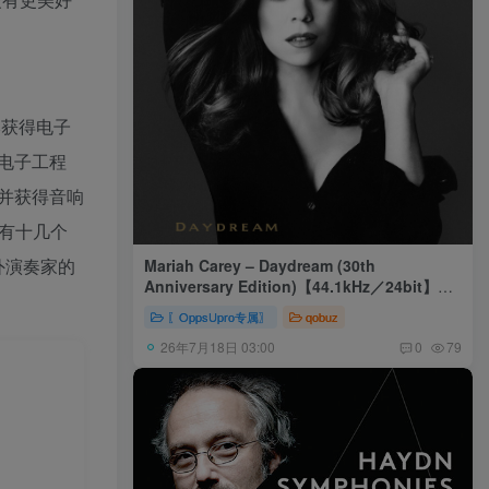
本获得电子
电子工程
并获得音响
上仅有十几个
外演奏家的
Mariah Carey – Daydream (30th
Anniversary Edition)【44.1kHz／24bit】美
国区
〖OppsUpro专属〗
qobuz
26年7月18日 03:00
0
79
)