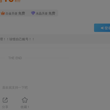
积分
免费
免费
白金天使
水晶天使
登
处理！！珍惜自己账号！！
THE END
喜欢就支持一下吧
分享
收藏
1