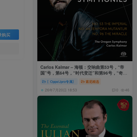
录购买
Carlos Kalmar – 海顿：交响曲第53号，“帝
国”号，第64号，“时代变迁”和第96号，“奇迹”
号 (俄勒冈交响乐团，卡尔玛)
〖OppsUpro专属〗
索尼精选
26年7月20日 18:53
0
46