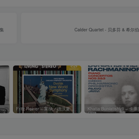
曲集
Calder Quartet - 贝多芬 & 
Charli xcx – Music, Fashion, FilmⒺ【48kHz／24bit】英国区
Fritz Reiner – 莱纳／德沃夏克：第九交响曲