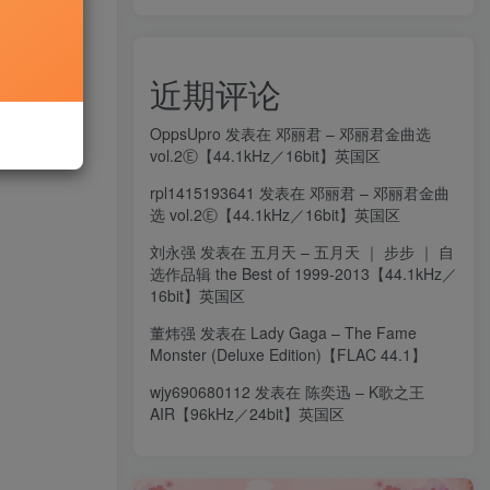
近期评论
OppsUpro
发表在
邓丽君 – 邓丽君金曲选
vol.2Ⓔ【44.1kHz／16bit】英国区
rpl1415193641
发表在
邓丽君 – 邓丽君金曲
选 vol.2Ⓔ【44.1kHz／16bit】英国区
刘永强
发表在
五月天 – 五月天 ｜ 步步 ｜ 自
选作品辑 the Best of 1999-2013【44.1kHz／
16bit】英国区
董炜强
发表在
Lady Gaga – The Fame
Monster (Deluxe Edition)【FLAC 44.1】
wjy690680112
发表在
陈奕迅 – K歌之王
AIR【96kHz／24bit】英国区