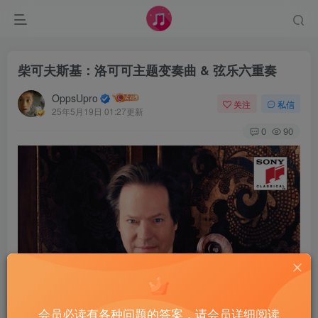
柴可夫斯基：洛可可主题变奏曲 & 弦乐六重奏
OppsUpro
关注
私信
25年5月19日 01:27更新
0
90
会员必读有各种问题的答案，请会员详细阅读