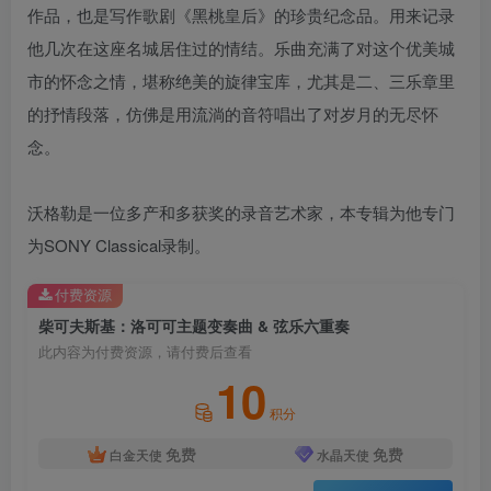
作品，也是写作歌剧《黑桃皇后》的珍贵纪念品。用来记录
他几次在这座名城居住过的情结。乐曲充满了对这个优美城
市的怀念之情，堪称绝美的旋律宝库，尤其是二、三乐章里
的抒情段落，仿佛是用流淌的音符唱出了对岁月的无尽怀
念。
沃格勒是一位多产和多获奖的录音艺术家，本专辑为他专门
为SONY Classical录制。
付费资源
柴可夫斯基：洛可可主题变奏曲 & 弦乐六重奏
此内容为付费资源，请付费后查看
10
积分
免费
免费
白金天使
水晶天使