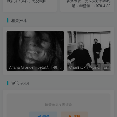
贝多芬：第四、七交响曲
霍洛维茨：宪法大厅独奏现
场，华盛顿，1979.4.22
相关推荐
Ariana Grande – petalⒺ【48kHz／24bit】英国区
Cha
评论
抢沙发
请登录后发表评论
登录
注册