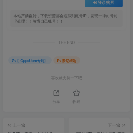
登录购买
本站严禁盗转，下载资源都会追踪到账号IP，发现一律封号封
IP处理！！珍惜自己账号！！
THE END
〖OppsUpro专属〗
索尼精选
喜欢就支持一下吧
分享
收藏
上一篇
下一篇