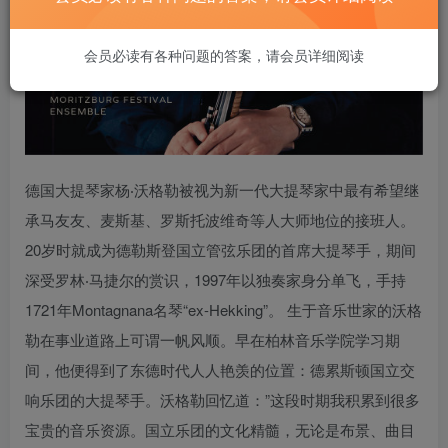
会员必读有各种问题的答案，请会员详细阅读
德国大提琴家杨‧沃格勒被视为新一代大提琴家中最有希望继
承马友友、麦斯基、罗斯托波维奇等人大师地位的接班人。
20岁时就成为德勒斯登国立管弦乐团的首席大提琴手，期间
深受罗林‧马捷尔的赏识，1997年以独奏家身分单飞，手持
1721年Montagnana名琴“ex-Hekking”。 生于音乐世家的沃格
勒在事业道路上可谓一帆风顺。早在柏林音乐学院学习期
间，他便得到了东德时代人人艳羡的位置：德累斯顿国立交
响乐团的大提琴手。沃格勒回忆道：”这段时期我积累到很多
宝贵的音乐资源。国立乐团的文化精髓，无论是布景、曲目