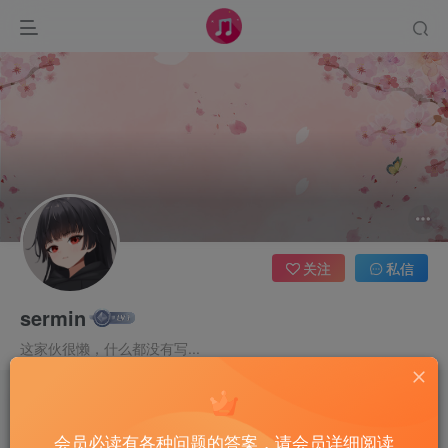
关注
私信
sermin
这家伙很懒，什么都没有写...
文章
0
收藏
0
评论
2
版块
0
帖子
0
粉丝
0
会员必读有各种问题的答案，请会员详细阅读