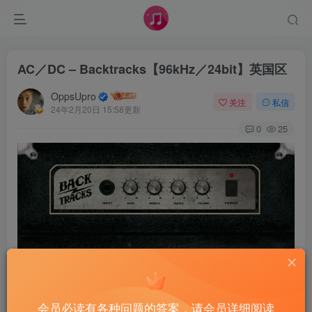
AC／DC – Backtracks【96kHz／24bit】英国区
OppsUpro
关注
私信
24年2月20日 15:58更新
0
25
会员必读有各种问题的答案，请会员详细阅读