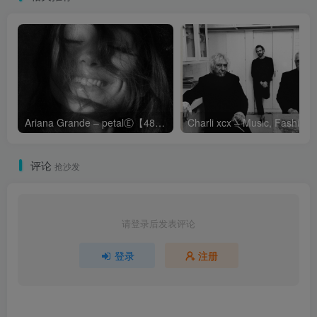
Ariana Grande – petalⒺ【48kHz／24bit】英国区
Cha
评论
抢沙发
请登录后发表评论
登录
注册