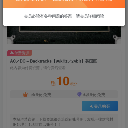
会员必读有各种问题的答案，请会员详细阅读
付费资源
AC／DC – Backtracks【96kHz／24bit】英国区
此内容为付费资源，请付费后查看
10
积分
免费
免费
白金天使
水晶天使
登录购买
本站严禁盗转，下载资源都会追踪到账号IP，发现一律封号封
IP处理！！珍惜自己账号！！