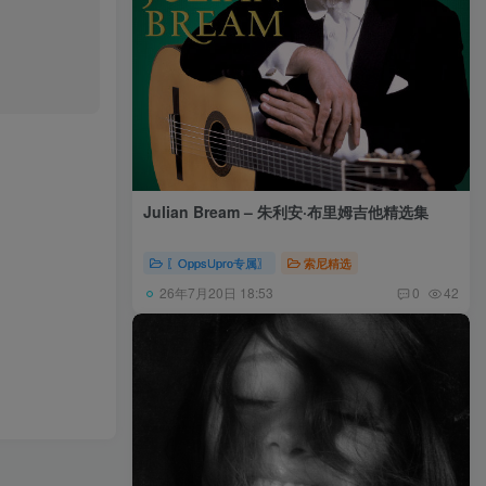
Julian Bream – 朱利安·布里姆吉他精选集
〖OppsUpro专属〗
索尼精选
26年7月20日 18:53
0
42