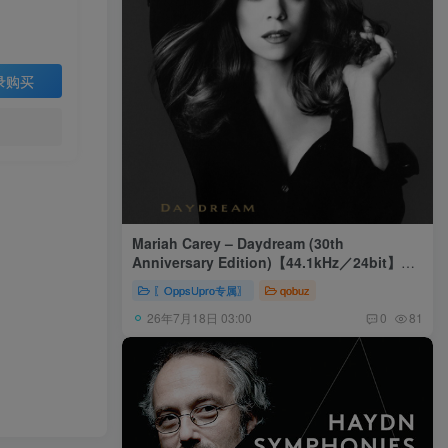
录购买
Mariah Carey – Daydream (30th
Anniversary Edition)【44.1kHz／24bit】美
国区
〖OppsUpro专属〗
qobuz
26年7月18日 03:00
0
81