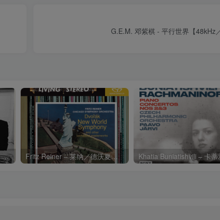
G.E.M. 邓紫棋 - 平行世界【48kHz
Charli xcx – Music, Fashion, FilmⒺ【48kHz／24bit】英国区
Fritz Reiner – 莱纳／德沃夏克：第九交响曲