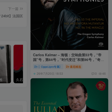
下一篇
／24bit】法国区
Carlos Kalmar – 海顿：交响曲第53号，“帝
国”号，第64号，“时代变迁”和第96号，“奇迹”
号 (俄勒冈交响乐团，卡尔玛)
〖OppsUpro专属〗
索尼精选
26年7月20日 18:53
0
46
Khatia Buniatishvili – 卡蒂雅拉赫玛尼诺夫：第二、三钢琴协奏曲
久石让,Music Future Band – 久石让指挥极简音乐 – 音乐未来 VI (2.8MHz DSD)