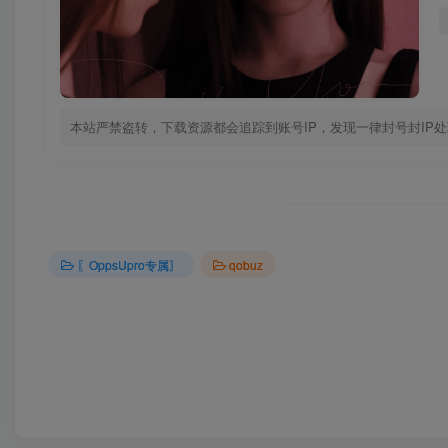
本站严禁盗转，下载资源都会追踪到账号IP，发现一律封号封IP
〖OppsUpro专属〗
qobuz