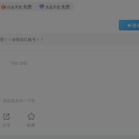
免费
免费
白金天使
水晶天使
登
处理！！珍惜自己账号！！
THE END
喜欢就支持一下吧
分享
收藏