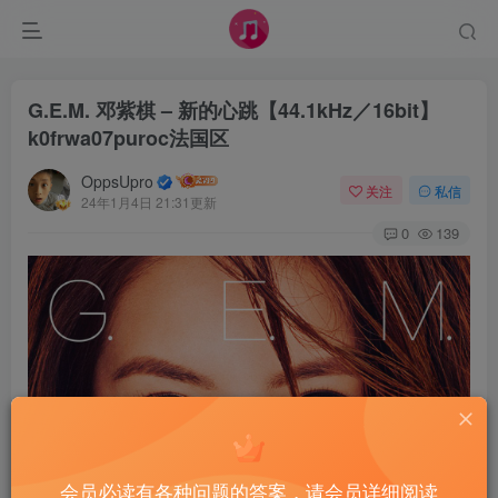
G.E.M. 邓紫棋 – 新的心跳【44.1kHz／16bit】
k0frwa07puroc法国区
OppsUpro
关注
私信
24年1月4日 21:31更新
0
139
会员必读有各种问题的答案，请会员详细阅读