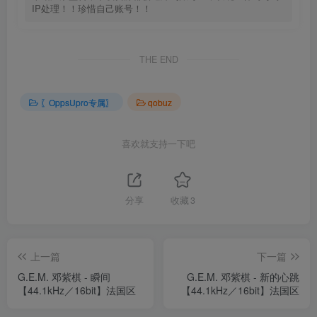
IP处理！！珍惜自己账号！！
THE END
〖OppsUpro专属〗
qobuz
喜欢就支持一下吧
分享
收藏
3
上一篇
下一篇
G.E.M. 邓紫棋 - 瞬间
G.E.M. 邓紫棋 - 新的心跳
【44.1kHz／16bit】法国区
【44.1kHz／16bit】法国区