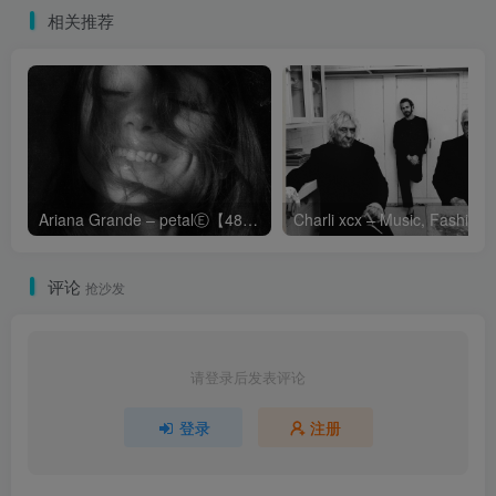
相关推荐
Ariana Grande – petalⒺ【48kHz／24bit】英国区
Cha
评论
抢沙发
请登录后发表评论
登录
注册