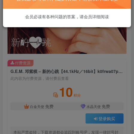
会员必读有各种问题的答案，请会员详细阅读
付费资源
G.E.M. 邓紫棋 – 新的心跳【44.1kHz／16bit】k0frwa07puroc法国区
此内容为付费资源，请付费后查看
10
积分
免费
免费
白金天使
水晶天使
登录购买
本站严禁盗转，下载资源都会追踪到账号IP，发现一律封号封