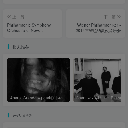
上一篇
下一篇
Philharmonic Symphony
Wiener Philharmoniker -
Orchestra of New
2014年维也纳夏夜音乐会
York,Guido Cantelli,John
Corigliano - 坎泰利·盖多指
相关推荐
挥维瓦尔第: 四季
Ariana Grande – petalⒺ【48kHz／24bit】英国区
Cha
评论
抢沙发