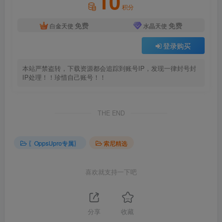
10
积分
免费
免费
白金天使
水晶天使
登录购买
本站严禁盗转，下载资源都会追踪到账号IP，发现一律封号封
IP处理！！珍惜自己账号！！
THE END
〖OppsUpro专属〗
索尼精选
喜欢就支持一下吧
分享
收藏