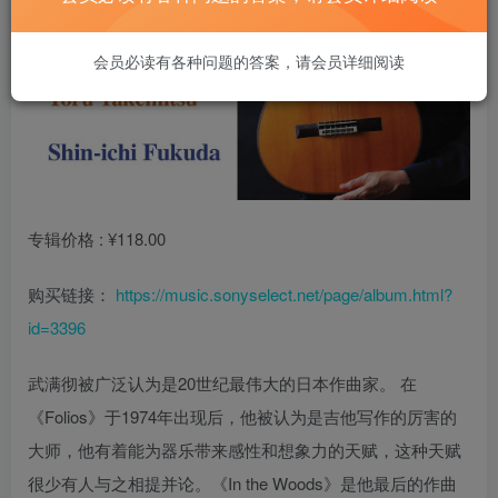
会员必读有各种问题的答案，请会员详细阅读
专辑价格 : ¥118.00
购买链接：
https://music.sonyselect.net/page/album.html?
id=3396
武满彻被广泛认为是20世纪最伟大的日本作曲家。 在
《Folios》于1974年出现后，他被认为是吉他写作的厉害的
大师，他有着能为器乐带来感性和想象力的天赋，这种天赋
很少有人与之相提并论。《In the Woods》是他最后的作曲