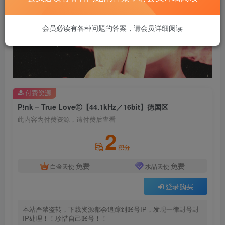
会员必读有各种问题的答案，请会员详细阅读
付费资源
P!nk – True LoveⒺ【44.1kHz／16bit】德国区
此内容为付费资源，请付费后查看
2
积分
免费
免费
白金天使
水晶天使
登录购买
本站严禁盗转，下载资源都会追踪到账号IP，发现一律封号封
IP处理！！珍惜自己账号！！