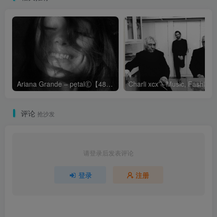
Ariana Grande – petalⒺ【48kHz／24bit】英国区
Cha
评论
抢沙发
请登录后发表评论
登录
注册