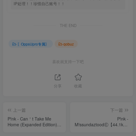
IP处理！！珍惜自己账号！！
THE END
〖OppsUpro专属〗
qobuz
喜欢就支持一下吧
分享
收藏
上一篇
下一篇
P!nk - Can＇t Take Me
P!nk -
Home (Expanded Edition)
M!ssundaztoodⒺ【44.1kHz
【44.1kHz／16bit】德国区
／16bit】德国区