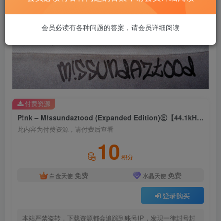
会员必读有各种问题的答案，请会员详细阅读
付费资源
P!nk – M!ssundaztood (Expanded Edition)Ⓔ【44.1kHz／16bit】德国区
此内容为付费资源，请付费后查看
10
积分
免费
免费
白金天使
水晶天使
登录购买
本站严禁盗转，下载资源都会追踪到账号IP，发现一律封号封