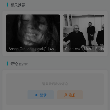
相关推荐
Ariana Grande – petalⒺ【48kHz／24bit】英国区
Cha
评论
抢沙发
请登录后发表评论
登录
注册