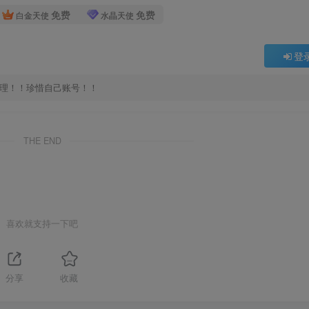
免费
免费
白金天使
水晶天使
登
处理！！珍惜自己账号！！
THE END
喜欢就支持一下吧
分享
收藏