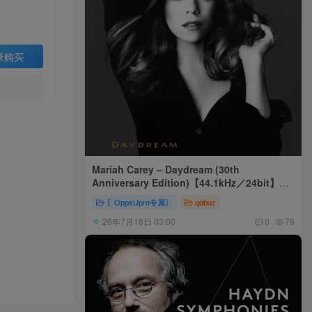
录购买
Mariah Carey – Daydream (30th
Anniversary Edition)【44.1kHz／24bit】美
国区
〖OppsUpro专属〗
qobuz
26年7月18日 03:00
0
79