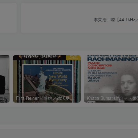
李荣浩 - 嗯【44.1kHz
Charli xcx – Music, Fashion, FilmⒺ【48kHz／24bit】英国区
Fritz Reiner – 莱纳／德沃夏克：第九交响曲