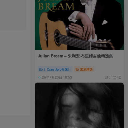
Julian Bream – 朱利安·布里姆吉他精选集
〖OppsUpro专属〗
索尼精选
26年7月20日 18:53
0
42