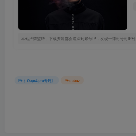
本站严禁盗转，下载资源都会追踪到账号IP，发现一律封号封IP
〖OppsUpro专属〗
qobuz