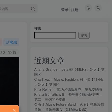
登录
注册
搜索
搜索
私信
0
19
近期文章
Ariana Grande – petalⒺ【48kHz／24bit】英
国区
Charli xcx – Music, Fashion, FilmⒺ【48kHz
／24bit】英国区
Fritz Reiner – 莱纳／德沃夏克：第九交响曲
Khatia Buniatishvili – 卡蒂雅拉赫玛尼诺夫：
第二、三钢琴协奏曲
久石让,Music Future Band – 久石让指挥极简
音乐 – 音乐未来 VI (2.8MHz DSD)