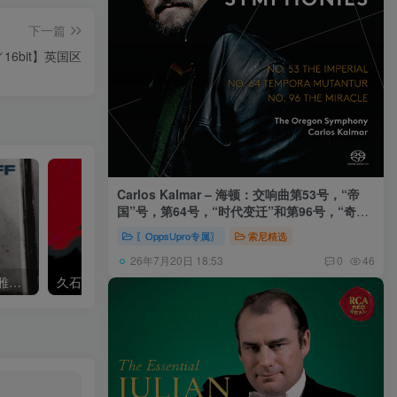
下一篇
／16bit】英国区
Carlos Kalmar – 海顿：交响曲第53号，“帝
国”号，第64号，“时代变迁”和第96号，“奇迹”
号 (俄勒冈交响乐团，卡尔玛)
〖OppsUpro专属〗
索尼精选
26年7月20日 18:53
0
46
Khatia Buniatishvili – 卡蒂雅拉赫玛尼诺夫：第二、三钢琴协奏曲
久石让,Music Future Band – 久石让指挥极简音乐 – 音乐未来 VI (2.8MHz DSD)