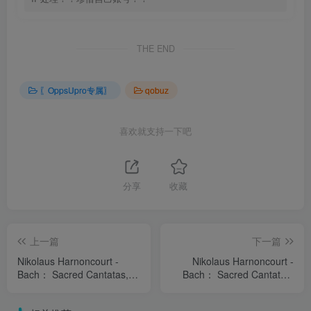
THE END
〖OppsUpro专属〗
qobuz
喜欢就支持一下吧
分享
收藏
上一篇
下一篇
Nikolaus Harnoncourt -
Nikolaus Harnoncourt -
Bach： Sacred Cantatas,
Bach： Sacred Cantatas,
BWV 32 - 34【44.1kHz／
BWV 76 - 78【44.1kHz／
16bit】法国区
16bit】法国区