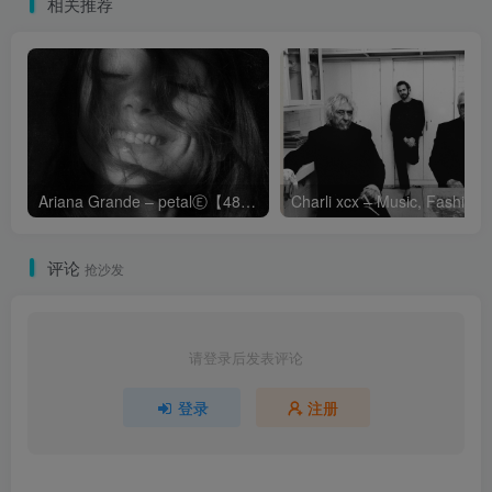
相关推荐
Ariana Grande – petalⒺ【48kHz／24bit】英国区
Cha
评论
抢沙发
请登录后发表评论
登录
注册