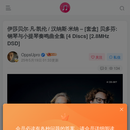
伊莎贝尔·凡·凯伦 / 汉纳斯·米纳 – [套盒] 贝多芬:
钢琴与小提琴奏鸣曲全集 [4 Discs] [2.8MHz
DSD]
OppsUpro
关注
私信
25年5月19日 01:33更新
0
134
会员必读有各种问题的答案，请会员详细阅读