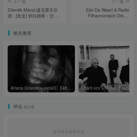
上一篇
下一篇
Zdenĕk Mácal,捷克爱乐乐
Edo De Waart & Radio
团 - [套盒] 勃拉姆斯：交响
Filharmonisch Orkest
曲全集，悲剧序曲 & 学院节
Holland - [套盒] 拉赫玛尼诺
日序曲(2.8MHz DSD) [4
夫: 交响曲 & 管弦乐全集 [埃
相关推荐
Discs]
多·德·瓦特] (2.8MHz DSD)
[4 Discs]
Ariana Grande – petalⒺ【48kHz／24bit】英国区
Cha
评论
抢沙发
请登录后发表评论