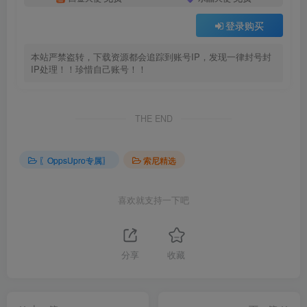
登录购买
本站严禁盗转，下载资源都会追踪到账号IP，发现一律封号封
IP处理！！珍惜自己账号！！
THE END
〖OppsUpro专属〗
索尼精选
喜欢就支持一下吧
分享
收藏