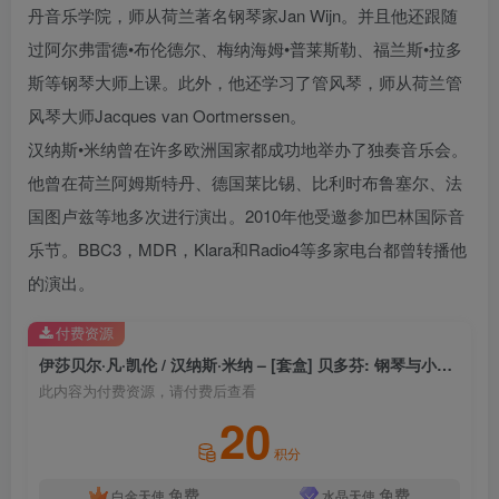
丹音乐学院，师从荷兰著名钢琴家Jan Wijn。并且他还跟随
过阿尔弗雷德•布伦德尔、梅纳海姆•普莱斯勒、福兰斯•拉多
斯等钢琴大师上课。此外，他还学习了管风琴，师从荷兰管
风琴大师Jacques van Oortmerssen。
汉纳斯•米纳曾在许多欧洲国家都成功地举办了独奏音乐会。
他曾在荷兰阿姆斯特丹、德国莱比锡、比利时布鲁塞尔、法
国图卢兹等地多次进行演出。2010年他受邀参加巴林国际音
乐节。BBC3，MDR，Klara和Radio4等多家电台都曾转播他
的演出。
付费资源
伊莎贝尔·凡·凯伦 / 汉纳斯·米纳 – [套盒] 贝多芬: 钢琴与小提琴奏鸣曲全集 [4 Discs] [2.8MHz DSD]
此内容为付费资源，请付费后查看
20
积分
免费
免费
白金天使
水晶天使