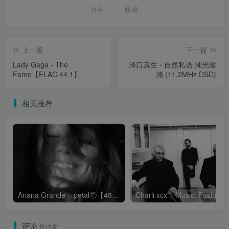
分享
收藏
上一篇
下一篇
Lady Gaga - The
泽口真生 - 自然私语·湖光潋
Fame【FLAC 44.1】
滟 (11.2MHz DSD)
相关推荐
Ariana Grande – petalⒺ【48kHz／24bit】英国区
Cha
评论
抢沙发