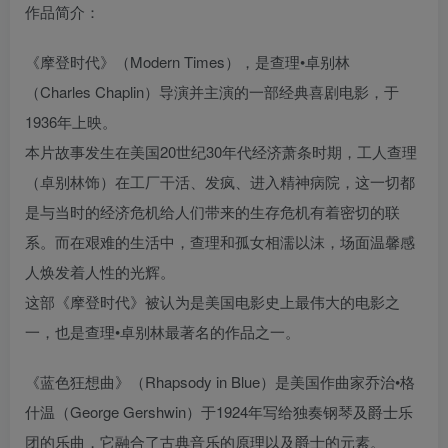
作品简介：
《摩登时代》（Modern Times），是查理•卓别林
（Charles Chaplin）导演并主演的一部经典喜剧电影，于
1936年上映。
本片故事发生在美国20世纪30年代经济萧条时期，工人查理
（卓别林饰）在工厂干活、发疯、进入精神病院，这一切都
是与当时的经济危机给人们带来的生存危机有着密切的联
系。而在艰难的生活中，查理和孤女相濡以沫，场面温馨感
人焕发着人性的光辉。
这部《摩登时代》被认为是美国电影史上最伟大的电影之
一，也是查理•卓别林最著名的作品之一。
《蓝色狂想曲》（Rhapsody in Blue）是美国作曲家乔治•格
什温（George Gershwin）于1924年写给独奏钢琴及爵士乐
团的乐曲，它融合了古典音乐的原理以及爵士的元素。