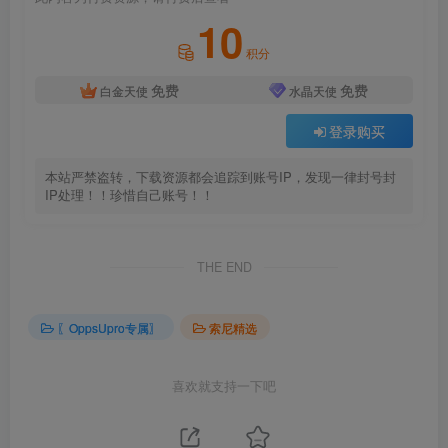
10
积分
免费
免费
白金天使
水晶天使
登录购买
本站严禁盗转，下载资源都会追踪到账号IP，发现一律封号封
IP处理！！珍惜自己账号！！
THE END
〖OppsUpro专属〗
索尼精选
喜欢就支持一下吧