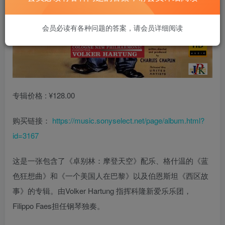
会员必读有各种问题的答案，请会员详细阅读
专辑价格 : ¥128.00
购买链接：
https://music.sonyselect.net/page/album.html?
id=3167
这是一张包含了《卓别林：摩登天空》配乐、格什温的《蓝
色狂想曲》和《一个美国人在巴黎》以及伯恩斯坦《西区故
事》的专辑。由Volker Hartung 指挥科隆新爱乐乐团，
Filippo Faes担任钢琴独奏。