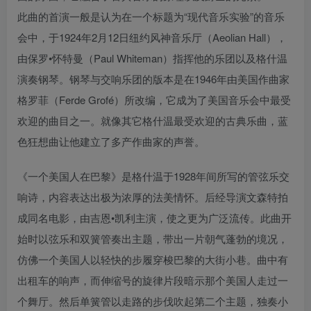
此曲的首演一般是认为在一个标题为“现代音乐实验”的音乐
会中，于1924年2月12日纽约风神音乐厅（Aeolian Hall），
由保罗•怀特曼（Paul Whiteman）指挥他的乐团以及格什温
演奏钢琴。钢琴与交响乐团的版本是在1946年由美国作曲家
格罗菲（Ferde Grofé）所改编，它成为了美国音乐会中最受
欢迎的曲目之一。就像其它格什温最受欢迎的古典乐曲，蓝
色狂想曲让他建立了多产作曲家的声誉。
《一个美国人在巴黎》是格什温于1928年间所写的管弦乐交
响诗，内容表达出极为浓厚的法美情怀。后经导演文森特拍
成同名电影，由吉恩•凯利主演，使之更为广泛流传。此曲开
始时以弦乐和双簧管奏出主题，带出一片朝气蓬勃的境况，
仿佛一个美国人以轻快的步履穿梭巴黎的大街小巷。曲中有
出租车的响声，而伸缩号的旋律片段暗示那个美国人走过一
个舞厅。然后单簧管以走路的步伐吹起第二个主题，独奏小