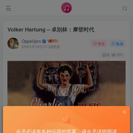
Volker Hartung – 卓别林：摩登时代
OppsUpro
关注
私信
25年5月19日 01:28更新
0
171
会员必读有各种问题的答案，请会员详细阅读