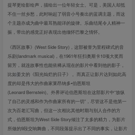
提琴更绘影绘声，描绘出一位年轻女士。可是，美国人却抵
不住一丝乡愁，此时响起了弱音小号奏出的蓝调主题，而这
个主题亦成为曲中最耳熟能详的旋律。乐曲结尾令人精神一
振，带出的感觉正好表现出他缅怀巴黎之情怀。
《西区故事》(West Side Story)，这部被誉为里程碑式的音
乐剧(landmark musical)，在1961年狂扫奥斯卡10项大奖而
留芳，就连故事性也能依稀从现在的影片中看到他的影子，
比如姜文的《阳光灿烂的日子》 。而真正让影片达到如此高
度的却是伟大的作曲家莱昂纳多•伯恩斯坦
(Leonard Bernstein)。外界评论伯恩斯坦在这部影片中“放纵
了自己的灵感和作为作曲家所有的一切”，尽管这不是他第一
次为百老汇写曲，但这一次相比其他时期与别人合作的方
式，伯恩斯坦为West Side Story倾注了太多的精力，为影片
所做的9段交响舞曲，不同段落提示出了不同的事实，让影片