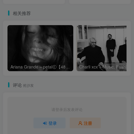
法国区
法国区
相关推荐
Ariana Grande – petalⒺ【48kHz／24bit】英国区
Cha
评论
抢沙发
请登录后发表评论
登录
注册