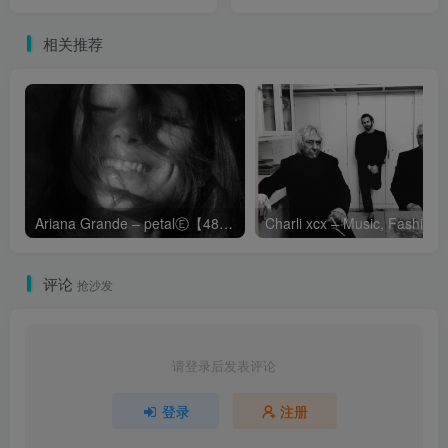
ANNIVERSARY【FLAC
44.1】
相关推荐
Ariana Grande – petalⒺ【48kHz／24bit】英国区
Cha
评论
抢沙发
请登录后发表评论
登录
注册