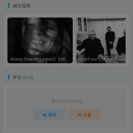
相关推荐
Ariana Grande – petalⒺ【48kHz／24bit】英国区
Cha
评论
抢沙发
请登录后发表评论
登录
注册