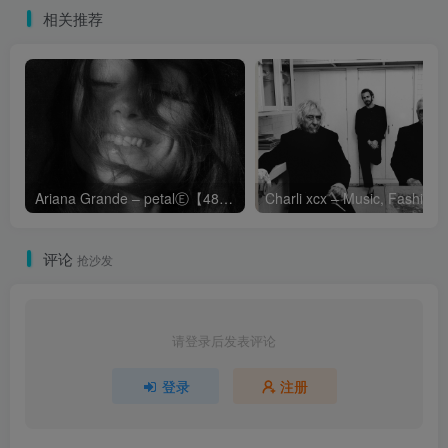
相关推荐
Ariana Grande – petalⒺ【48kHz／24bit】英国区
Cha
评论
抢沙发
请登录后发表评论
登录
注册