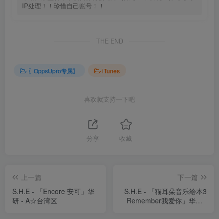
IP处理！！珍惜自己账号！！
THE END
〖OppsUpro专属〗
iTunes
喜欢就支持一下吧
分享
收藏
上一篇
下一篇
S.H.E - 「Encore 安可」华
S.H.E - 「猫耳朵音乐绘本3
研 - A☆台湾区
Remember我爱你」华研 -
I●荷兰区