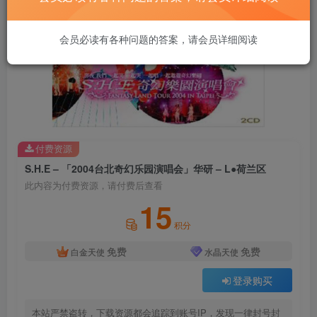
会员必读有各种问题的答案，请会员详细阅读
付费资源
S.H.E – 「2004台北奇幻乐园演唱会」华研 – L●荷兰区
此内容为付费资源，请付费后查看
15
积分
免费
免费
白金天使
水晶天使
登录购买
本站严禁盗转，下载资源都会追踪到账号IP，发现一律封号封