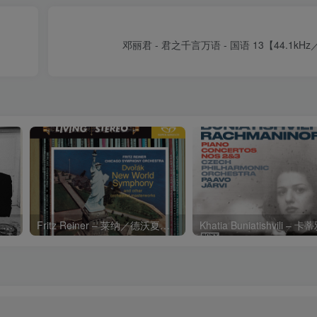
邓丽君 - 君之千言万语 - 国语 13【44.1kHz
Charli xcx – Music, Fashion, FilmⒺ【48kHz／24bit】英国区
Fritz Reiner – 莱纳／德沃夏克：第九交响曲