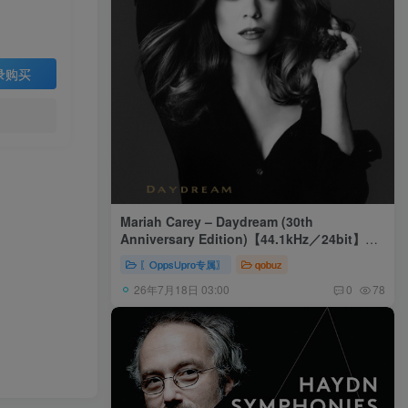
录购买
Mariah Carey – Daydream (30th
Anniversary Edition)【44.1kHz／24bit】美
国区
〖OppsUpro专属〗
qobuz
26年7月18日 03:00
0
78