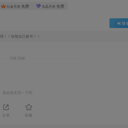
免费
免费
白金天使
水晶天使
登
处理！！珍惜自己账号！！
THE END
喜欢就支持一下吧
分享
收藏