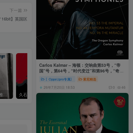
下一篇
／16bit】英国区
Carlos Kalmar – 海顿：交响曲第53号，“帝
国”号，第64号，“时代变迁”和第96号，“奇迹”
号 (俄勒冈交响乐团，卡尔玛)
〖OppsUpro专属〗
索尼精选
26年7月20日 18:53
0
46
Khatia Buniatishvili – 卡蒂雅拉赫玛尼诺夫：第二、三钢琴协奏曲
久石让,Music Future Band – 久石让指挥极简音乐 – 音乐未来 VI (2.8MHz DSD)