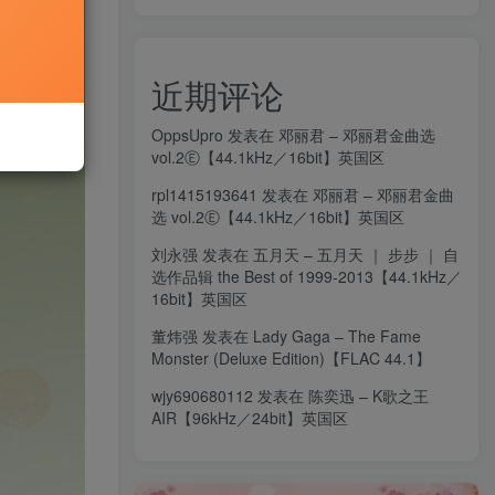
近期评论
OppsUpro
发表在
邓丽君 – 邓丽君金曲选
vol.2Ⓔ【44.1kHz／16bit】英国区
rpl1415193641
发表在
邓丽君 – 邓丽君金曲
选 vol.2Ⓔ【44.1kHz／16bit】英国区
刘永强
发表在
五月天 – 五月天 ｜ 步步 ｜ 自
选作品辑 the Best of 1999-2013【44.1kHz／
16bit】英国区
董炜强
发表在
Lady Gaga – The Fame
Monster (Deluxe Edition)【FLAC 44.1】
wjy690680112
发表在
陈奕迅 – K歌之王
AIR【96kHz／24bit】英国区