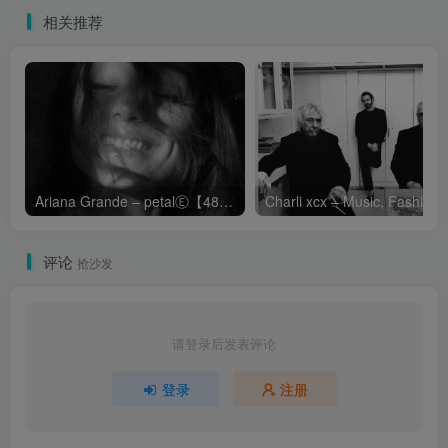
相关推荐
Ariana Grande – petalⒺ【48kHz／24bit】英国区
Cha
评论
抢沙发
请登录后发表评论
登录
注册