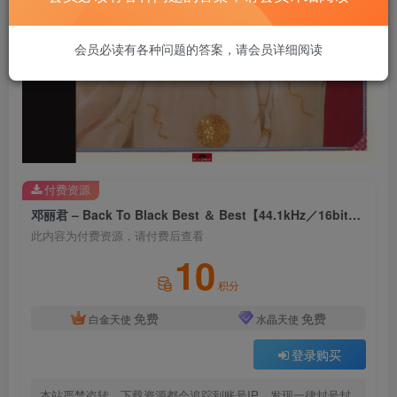
会员必读有各种问题的答案，请会员详细阅读
付费资源
邓丽君 – Back To Black Best ＆ Best【44.1kHz／16bit】英国区
此内容为付费资源，请付费后查看
10
积分
免费
免费
白金天使
水晶天使
登录购买
本站严禁盗转，下载资源都会追踪到账号IP，发现一律封号封