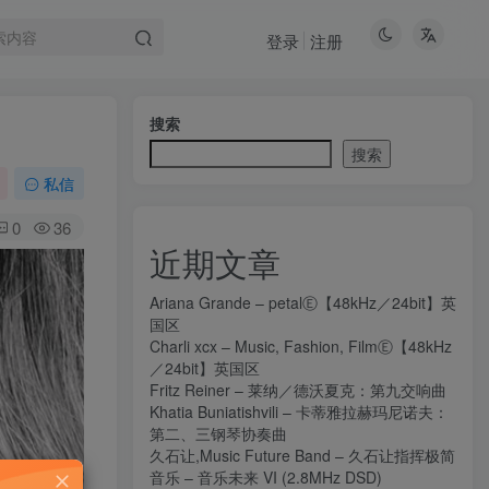
登录
注册
搜索
搜索
私信
0
36
近期文章
Ariana Grande – petalⒺ【48kHz／24bit】英
国区
Charli xcx – Music, Fashion, FilmⒺ【48kHz
／24bit】英国区
Fritz Reiner – 莱纳／德沃夏克：第九交响曲
Khatia Buniatishvili – 卡蒂雅拉赫玛尼诺夫：
第二、三钢琴协奏曲
久石让,Music Future Band – 久石让指挥极简
音乐 – 音乐未来 VI (2.8MHz DSD)