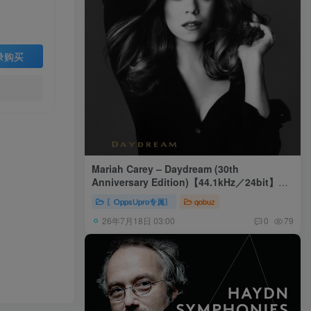
录购买
Mariah Carey – Daydream (30th
Anniversary Edition)【44.1kHz／24bit】美
国区
〖OppsUpro专属〗
qobuz
26年7月18日 03:00
0
79