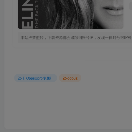
本站严禁盗转，下载资源都会追踪到账号IP，发现一律封号封IP
〖OppsUpro专属〗
qobuz