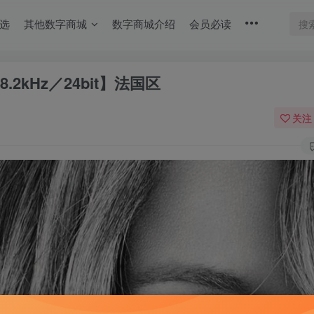
选
其他数字商城
数字商城介绍
会员必读
fe【88.2kHz／24bit】法国区
关注