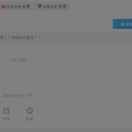
免费
免费
白金天使
水晶天使
登
处理！！珍惜自己账号！！
THE END
喜欢就支持一下吧
分享
收藏