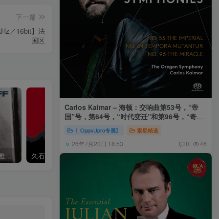
下一篇
.1kHz／16bit】法
国区
Carlos Kalmar – 海顿：交响曲第53号，“帝
国”号，第64号，“时代变迁”和第96号，“奇迹”
号 (俄勒冈交响乐团，卡尔玛)
〖OppsUpro专属〗
索尼精选
26年7月20日 18:53
0
46
Khatia Buniatishvili – 卡蒂雅拉赫玛尼诺夫：第二、三钢琴协奏曲
久石让,Music Future Band – 久石让指挥极简音乐 – 音乐未来 VI (2.8MHz DSD)