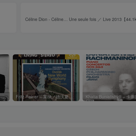
Céline Dion - Céline… Une seule fois ／ Live 2013【44
Charli xcx – Music, Fashion, FilmⒺ【48kHz／24bit】英国区
Fritz Reiner – 莱纳／德沃夏克：第九交响曲