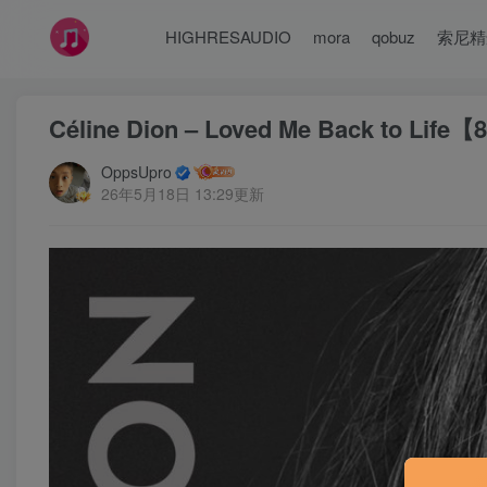
HIGHRESAUDIO
mora
qobuz
索尼精
Céline Dion – Loved Me Back to Li
OppsUpro
26年5月18日 13:29更新