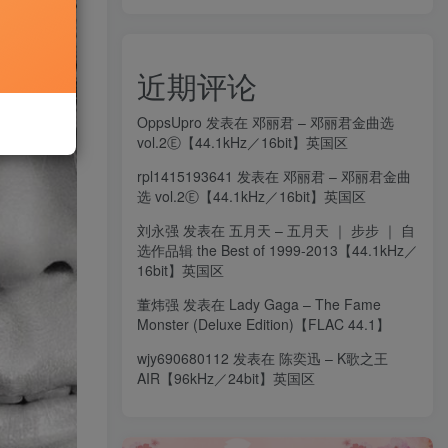
近期评论
OppsUpro
发表在
邓丽君 – 邓丽君金曲选
vol.2Ⓔ【44.1kHz／16bit】英国区
rpl1415193641
发表在
邓丽君 – 邓丽君金曲
选 vol.2Ⓔ【44.1kHz／16bit】英国区
刘永强
发表在
五月天 – 五月天 ｜ 步步 ｜ 自
选作品辑 the Best of 1999-2013【44.1kHz／
16bit】英国区
董炜强
发表在
Lady Gaga – The Fame
Monster (Deluxe Edition)【FLAC 44.1】
wjy690680112
发表在
陈奕迅 – K歌之王
AIR【96kHz／24bit】英国区