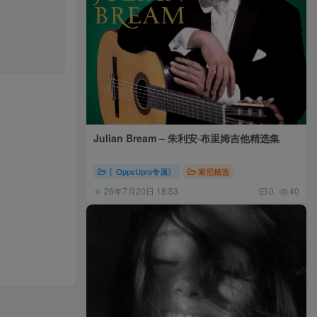
Julian Bream – 朱利安·布里姆吉他精选集
〖OppsUpro专属〗
索尼精选
26年7月20日 18:53
0
40