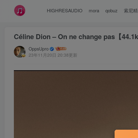
HIGHRESAUDIO
mora
qobuz
索尼精
Céline Dion – On ne change pas【4
OppsUpro
23年11月20日 20:38更新