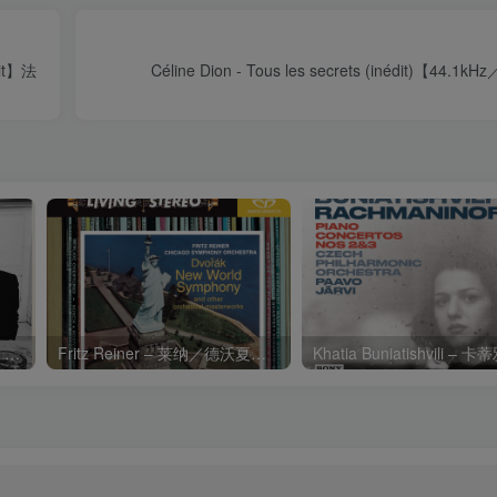
bit】法
Céline Dion - Tous les secrets (inédit)【44.1
Charli xcx – Music, Fashion, FilmⒺ【48kHz／24bit】英国区
Fritz Reiner – 莱纳／德沃夏克：第九交响曲