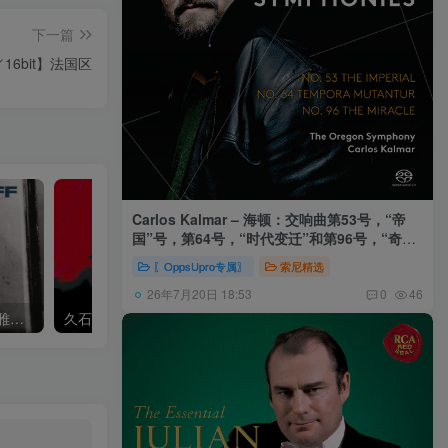
下一篇
kHz／16bit】法国区
Carlos Kalmar – 海顿：交响曲第53号，“帝
国”号，第64号，“时代变迁”和第96号，“奇迹”
号 (俄勒冈交响乐团，卡尔玛)
〖OppsUpro专属〗
索尼精选
26年7月20日 18:53
0
46
Khatia Buniatishvili – 卡蒂雅拉赫玛尼诺夫：第二、三钢琴协奏曲
久石让,Music Future Band – 久石让指挥极简音乐 – 音乐未来 VI (2.8MHz DSD)