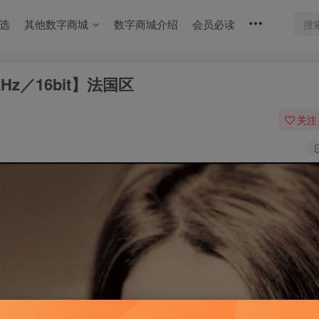
选
其他数字商城
数字商城介绍
会员必读
4.1kHz／16bit】法国区
关注