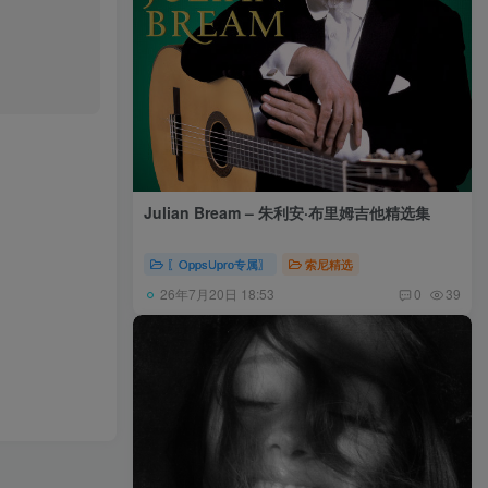
Julian Bream – 朱利安·布里姆吉他精选集
〖OppsUpro专属〗
索尼精选
26年7月20日 18:53
0
39