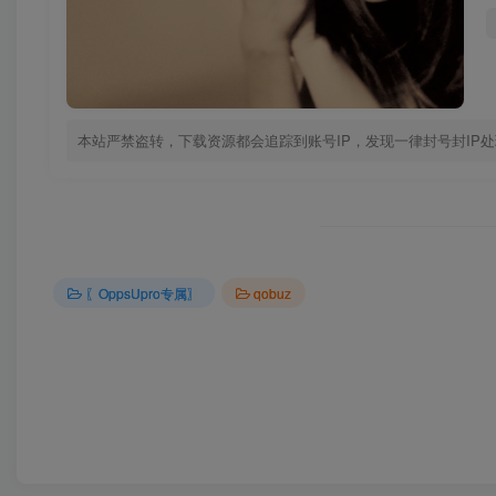
本站严禁盗转，下载资源都会追踪到账号IP，发现一律封号封IP
〖OppsUpro专属〗
qobuz