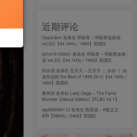
近期评论
OppsUpro
发表在
邓丽君 – 邓丽君金曲选
vol.2Ⓔ【44.1kHz／16bit】英国区
rpl1415193641
发表在
邓丽君 – 邓丽君金曲
选 vol.2Ⓔ【44.1kHz／16bit】英国区
刘永强
发表在
五月天 – 五月天 ｜ 步步 ｜ 自
选作品辑 the Best of 1999-2013【44.1kHz／
16bit】英国区
董炜强
发表在
Lady Gaga – The Fame
Monster (Deluxe Edition)【FLAC 44.1】
wjy690680112
发表在
陈奕迅 – K歌之王
AIR【96kHz／24bit】英国区