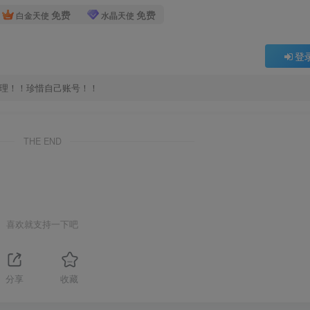
免费
免费
白金天使
水晶天使
登
处理！！珍惜自己账号！！
THE END
喜欢就支持一下吧
分享
收藏