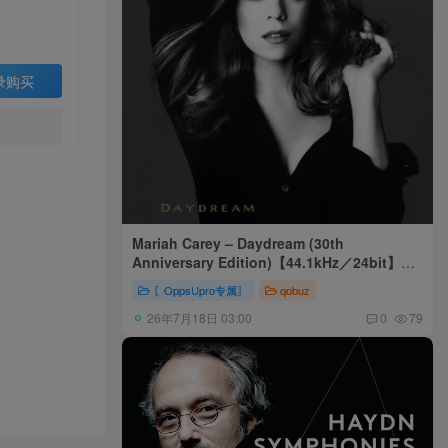
录购买
Mariah Carey – Daydream (30th
Anniversary Edition)【44.1kHz／24bit】美
国区
〖OppsUpro专属〗
qobuz
26年7月18日 03:00
0
79