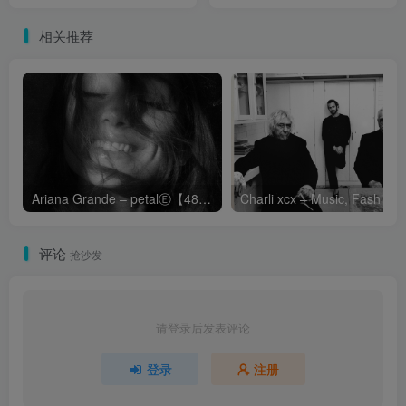
Concerto【96kHz／24bit】
Violin Concertos【44.1kHz
英国区
／16bit】英国区
相关推荐
Ariana Grande – petalⒺ【48kHz／24bit】英国区
Cha
评论
抢沙发
请登录后发表评论
登录
注册