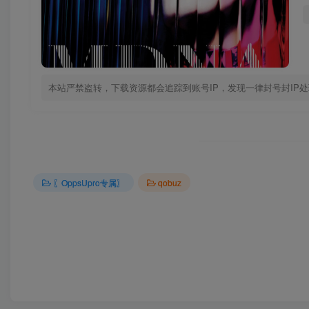
本站严禁盗转，下载资源都会追踪到账号IP，发现一律封号封IP
〖OppsUpro专属〗
qobuz