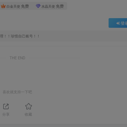
免费
免费
白金天使
水晶天使
登
处理！！珍惜自己账号！！
THE END
喜欢就支持一下吧
分享
收藏