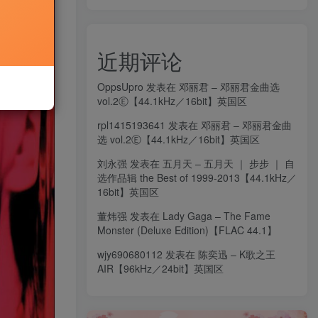
近期评论
OppsUpro
发表在
邓丽君 – 邓丽君金曲选
vol.2Ⓔ【44.1kHz／16bit】英国区
rpl1415193641
发表在
邓丽君 – 邓丽君金曲
选 vol.2Ⓔ【44.1kHz／16bit】英国区
刘永强
发表在
五月天 – 五月天 ｜ 步步 ｜ 自
选作品辑 the Best of 1999-2013【44.1kHz／
16bit】英国区
董炜强
发表在
Lady Gaga – The Fame
Monster (Deluxe Edition)【FLAC 44.1】
wjy690680112
发表在
陈奕迅 – K歌之王
AIR【96kHz／24bit】英国区