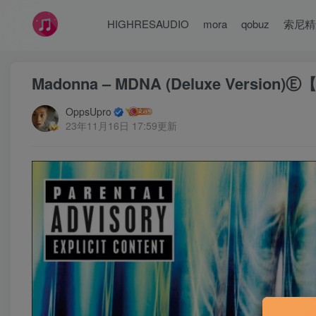
HIGHRESAUDIO
mora
qobuz
索尼精
Madonna – MDNA (Deluxe Version
OppsUpro
23年11月16日 17:59更新