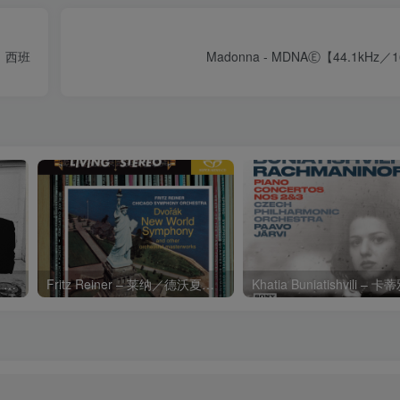
it】西班
Madonna - MDNAⒺ【44.1kHz
Charli xcx – Music, Fashion, FilmⒺ【48kHz／24bit】英国区
Fritz Reiner – 莱纳／德沃夏克：第九交响曲