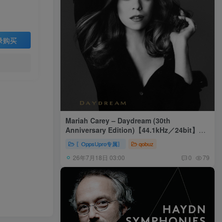
录购买
Mariah Carey – Daydream (30th
Anniversary Edition)【44.1kHz／24bit】美
国区
〖OppsUpro专属〗
qobuz
26年7月18日 03:00
0
79