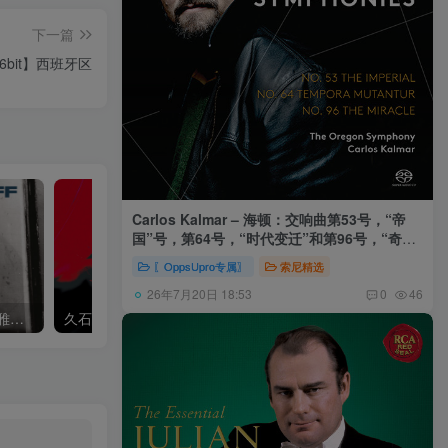
下一篇
／16bit】西班牙区
Carlos Kalmar – 海顿：交响曲第53号，“帝
国”号，第64号，“时代变迁”和第96号，“奇迹”
号 (俄勒冈交响乐团，卡尔玛)
〖OppsUpro专属〗
索尼精选
26年7月20日 18:53
0
46
Khatia Buniatishvili – 卡蒂雅拉赫玛尼诺夫：第二、三钢琴协奏曲
久石让,Music Future Band – 久石让指挥极简音乐 – 音乐未来 VI (2.8MHz DSD)