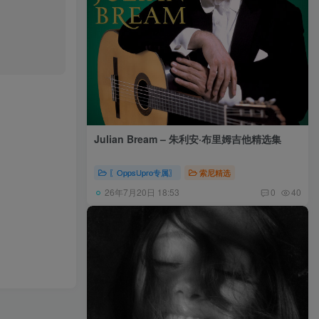
Julian Bream – 朱利安·布里姆吉他精选集
〖OppsUpro专属〗
索尼精选
26年7月20日 18:53
0
40