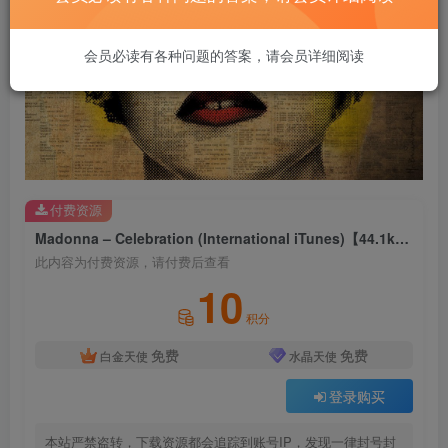
会员必读有各种问题的答案，请会员详细阅读
付费资源
Madonna – Celebration (International iTunes)【44.1kHz／16bit】西班牙区
此内容为付费资源，请付费后查看
10
积分
免费
免费
白金天使
水晶天使
登录购买
本站严禁盗转，下载资源都会追踪到账号IP，发现一律封号封