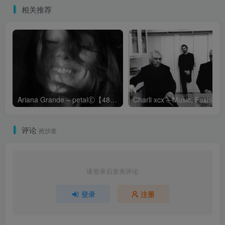
相关推荐
Ariana Grande – petalⒺ【48kHz／24bit】英国区
Cha
评论
抢沙发
请登录后发表评论
登录
注册