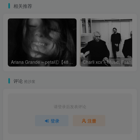
相关推荐
Ariana Grande – petalⒺ【48kHz／24bit】英国区
Cha
评论
抢沙发
请登录后发表评论
登录
注册