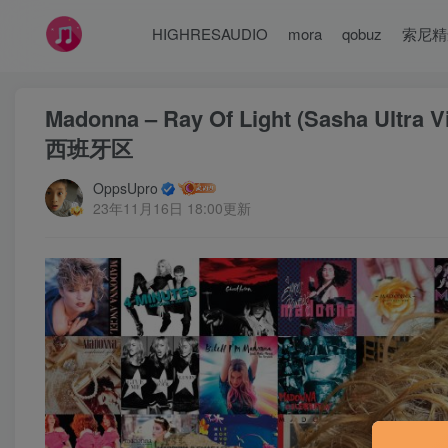
HIGHRESAUDIO
mora
qobuz
索尼精
Madonna – Ray Of Light (Sasha Ultra 
西班牙区
OppsUpro
23年11月16日 18:00更新