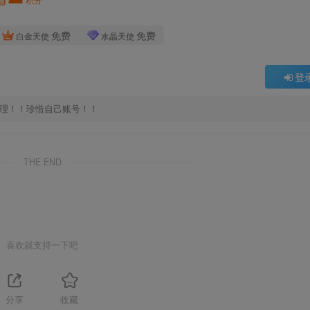
免费
免费
白金天使
水晶天使
登
处理！！珍惜自己账号！！
THE END
喜欢就支持一下吧
分享
收藏