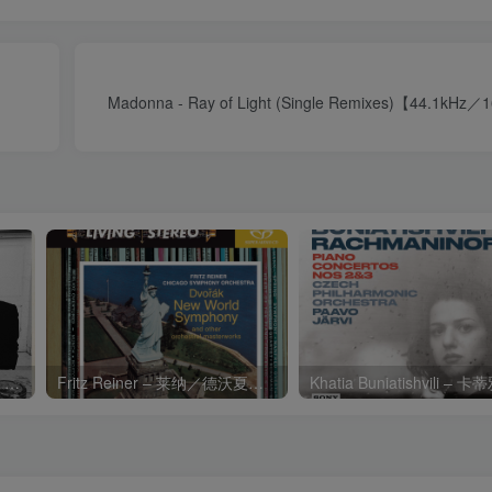
Madonna - Ray of Light (Single Remixes)【44.1k
Charli xcx – Music, Fashion, FilmⒺ【48kHz／24bit】英国区
Fritz Reiner – 莱纳／德沃夏克：第九交响曲