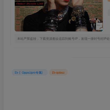
本站严禁盗转，下载资源都会追踪到账号IP，发现一律封号封IP
〖OppsUpro专属〗
qobuz