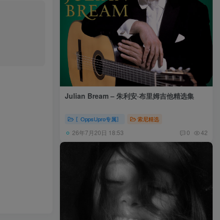
Julian Bream – 朱利安·布里姆吉他精选集
〖OppsUpro专属〗
索尼精选
26年7月20日 18:53
0
42