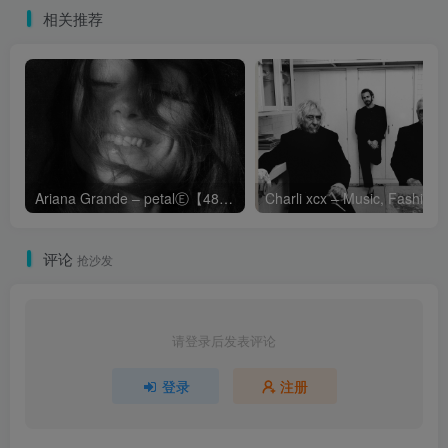
相关推荐
Ariana Grande – petalⒺ【48kHz／24bit】英国区
Cha
评论
抢沙发
请登录后发表评论
登录
注册