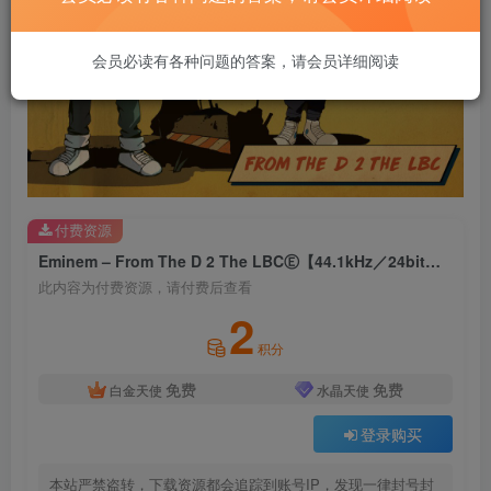
会员必读有各种问题的答案，请会员详细阅读
付费资源
Eminem – From The D 2 The LBCⒺ【44.1kHz／24bit】美国区
此内容为付费资源，请付费后查看
2
积分
免费
免费
白金天使
水晶天使
登录购买
本站严禁盗转，下载资源都会追踪到账号IP，发现一律封号封