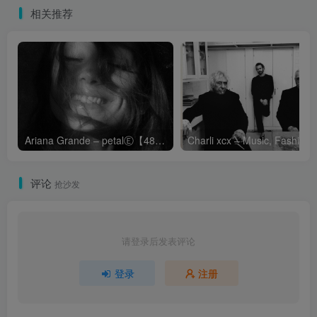
相关推荐
Ariana Grande – petalⒺ【48kHz／24bit】英国区
Cha
评论
抢沙发
请登录后发表评论
登录
注册