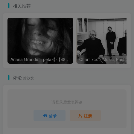
相关推荐
Ariana Grande – petalⒺ【48kHz／24bit】英国区
Cha
评论
抢沙发
请登录后发表评论
登录
注册