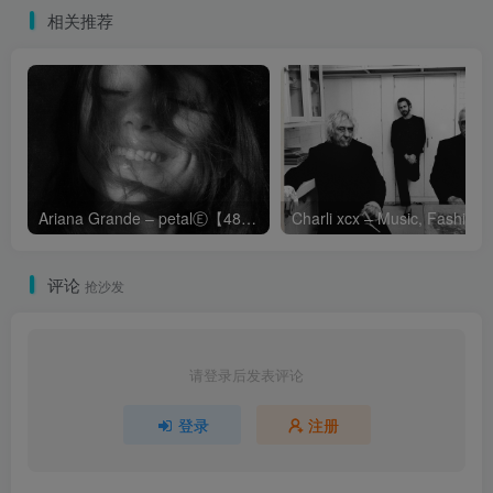
相关推荐
Ariana Grande – petalⒺ【48kHz／24bit】英国区
Cha
评论
抢沙发
请登录后发表评论
登录
注册