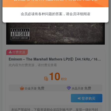
会员必读有各种问题的答案，请会员详细阅读
付费资源
Eminem – The Marshall Mathers LP2Ⓔ【44.1kHz／16bit】美国区
此内容为付费资源，请付费后查看
10
积分
免费
免费
白金天使
水晶天使
登录购买
本站严禁盗转，下载资源都会追踪到账号IP，发现一律封号封