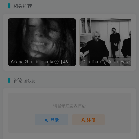
相关推荐
Ariana Grande – petalⒺ【48kHz／24bit】英国区
Cha
评论
抢沙发
请登录后发表评论
登录
注册