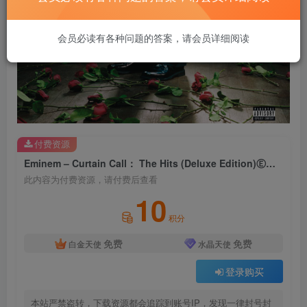
会员必读有各种问题的答案，请会员详细阅读
付费资源
Eminem – Curtain Call： The Hits (Deluxe Edition)Ⓔ【44.1kHz／16bit】美国区
此内容为付费资源，请付费后查看
10
积分
免费
免费
白金天使
水晶天使
登录购买
本站严禁盗转，下载资源都会追踪到账号IP，发现一律封号封