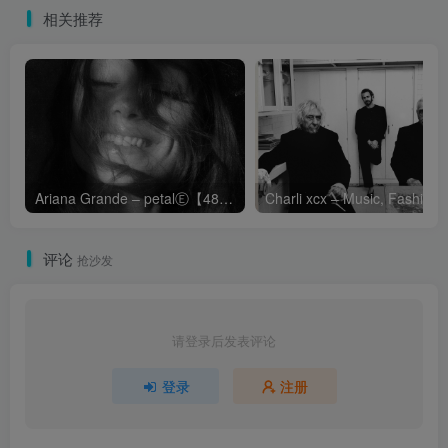
相关推荐
Ariana Grande – petalⒺ【48kHz／24bit】英国区
Cha
评论
抢沙发
请登录后发表评论
登录
注册