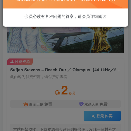
会员必读有各种问题的答案，请会员详细阅读
付费资源
Sufjan Stevens – Reach Out ／ Olympus【44.1kHz／24bit】法国区
此内容为付费资源，请付费后查看
2
积分
免费
免费
白金天使
水晶天使
登录购买
本站严禁盗转，下载资源都会追踪到账号IP，发现一律封号封