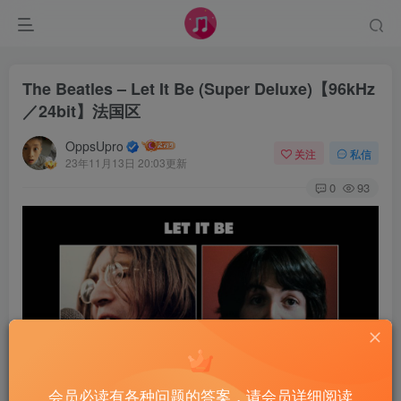
The Beatles – Let It Be (Super Deluxe)【96kHz
／24bit】法国区
OppsUpro
关注
私信
23年11月13日 20:03更新
0
93
会员必读有各种问题的答案，请会员详细阅读