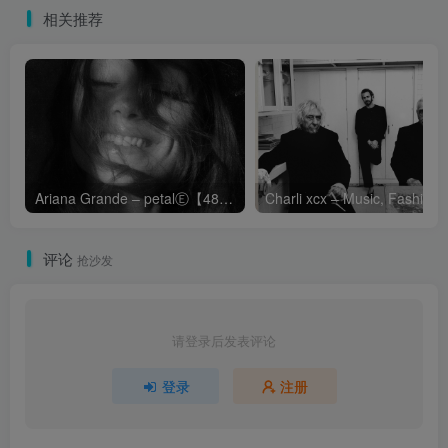
相关推荐
Ariana Grande – petalⒺ【48kHz／24bit】英国区
Cha
评论
抢沙发
请登录后发表评论
登录
注册