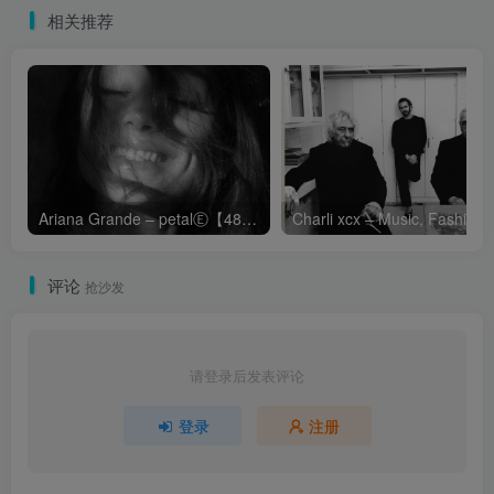
相关推荐
Ariana Grande – petalⒺ【48kHz／24bit】英国区
Cha
评论
抢沙发
请登录后发表评论
登录
注册