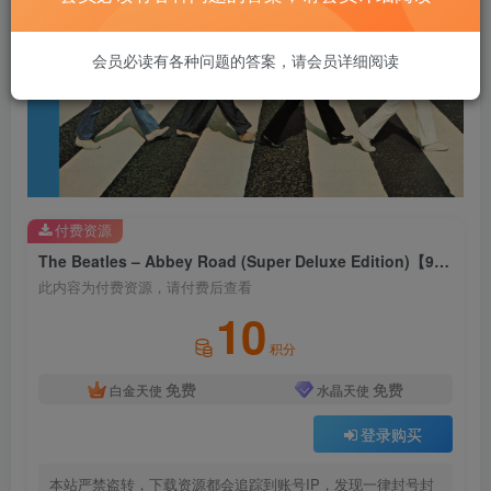
会员必读有各种问题的答案，请会员详细阅读
付费资源
The Beatles – Abbey Road (Super Deluxe Edition)【96kHz／24bit】法国区
此内容为付费资源，请付费后查看
10
积分
免费
免费
白金天使
水晶天使
登录购买
本站严禁盗转，下载资源都会追踪到账号IP，发现一律封号封