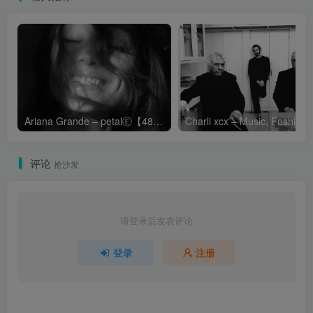
Ariana Grande – petalⒺ【48kHz／24bit】英国区
Cha
评论
抢沙发
请登录后发表评论
登录
注册