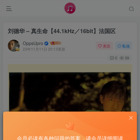
刘德华 – 真生命【44.1kHz／16bit】法国区
OppsUpro
关注
私信
23年11月11日 20:13更新
0
39
会员必读有各种问题的答案，请会员详细阅读