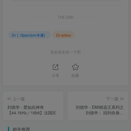
THE END
〖OppsUpro专属〗
qobuz
喜欢就支持一下吧
分享
收藏
上一篇
下一篇
刘德华 - 爱如此神奇
刘德华 - EMI精选王系列之
【44.1kHz／16bit】法国区
刘德华： 回到你身边
【44.1kHz／16bit】法国区
相关推荐