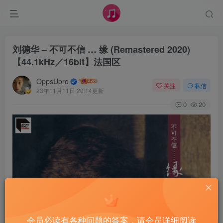
刘德华 – 不可不信 … 缘 (Remastered 2020)
【44.1kHz／16bit】法国区
OppsUpro
关注
私信
23年11月11日 20:14更新
0
20
会员必读有各种问题的答案，请会员详细阅读