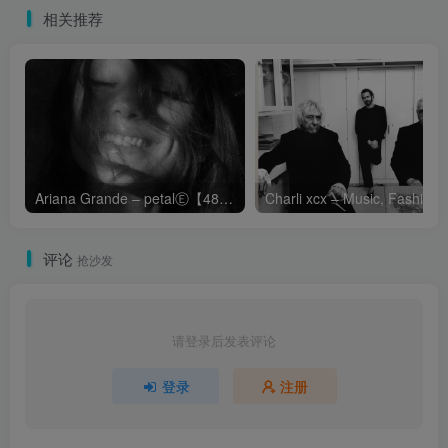
相关推荐
Ariana Grande – petalⒺ【48kHz／24bit】英国区
Cha
评论
抢沙发
请登录后发表评论
登录
注册