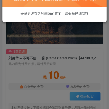
会员必读有各种问题的答案，请会员详细阅读
付费资源
刘德华 – 不可不信 … 缘 (Remastered 2020)【44.1kHz／16bit】法国区
此内容为付费资源，请付费后查看
10
积分
免费
免费
白金天使
水晶天使
登录购买
本站严禁盗转，下载资源都会追踪到账号IP，发现一律封号封