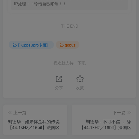
IP处理！！珍惜自己账号！！
THE END
〖OppsUpro专属〗
qobuz
喜欢就支持一下吧
分享
收藏
上一篇
下一篇
刘德华 - 如果你是我的传说
刘德华 - 不可不信 … 缘
【44.1kHz／16bit】法国区
【44.1kHz／16bit】法国区