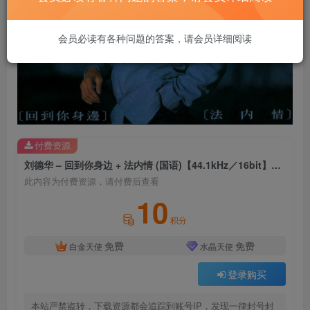
会员必读有各种问题的答案，请会员详细阅读
付费资源
刘德华 – 回到你身边 + 法内情 (国语)【44.1kHz／16bit】法国区
此内容为付费资源，请付费后查看
10
积分
免费
免费
白金天使
水晶天使
登录购买
本站严禁盗转，下载资源都会追踪到账号IP，发现一律封号封