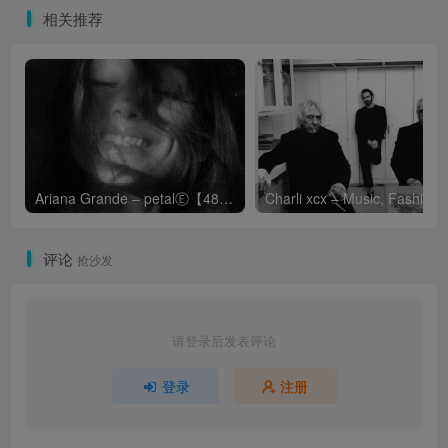
相关推荐
Ariana Grande – petalⒺ【48kHz／24bit】英国区
Cha
评论
抢沙发
请登录后发表评论
登录
注册