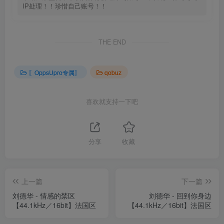
IP处理！！珍惜自己账号！！
THE END
〖OppsUpro专属〗
qobuz
喜欢就支持一下吧
分享
收藏
上一篇
下一篇
刘德华 - 情感的禁区
刘德华 - 回到你身边
【44.1kHz／16bit】法国区
【44.1kHz／16bit】法国区