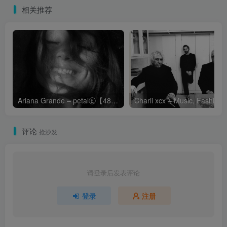
相关推荐
Ariana Grande – petalⒺ【48kHz／24bit】英国区
Cha
评论
抢沙发
请登录后发表评论
登录
注册