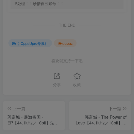
IP处理！！珍惜自己账号！！
THE END
〖OppsUpro专属〗
qobuz
喜欢就支持一下吧
分享
收藏
上一篇
下一篇
郭富城 - 最激帝国 -
郭富城 - The Power of
EP【44.1kHz／16bit】法国
Love【44.1kHz／16bit】法
区
国区