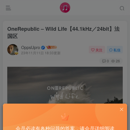
OneRepublic – Wild Life【44.1kHz／24bit】法
国区
OppsUpro
关注
私信
23年11月11日 18:33更新
0
26
会员必读有各种问题的答案，请会员详细阅读