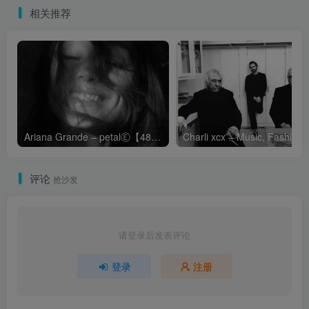
相关推荐
Ariana Grande – petalⒺ【48kHz／24bit】英国区
Cha
评论
抢沙发
请登录后发表评论
登录
注册