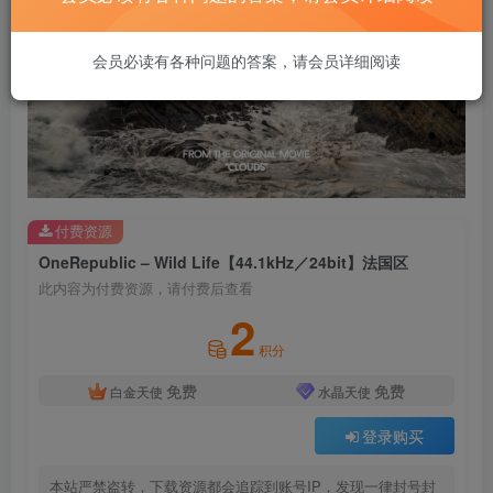
会员必读有各种问题的答案，请会员详细阅读
付费资源
OneRepublic – Wild Life【44.1kHz／24bit】法国区
此内容为付费资源，请付费后查看
2
积分
免费
免费
白金天使
水晶天使
登录购买
本站严禁盗转，下载资源都会追踪到账号IP，发现一律封号封