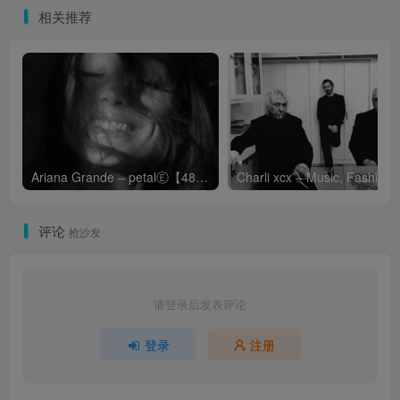
相关推荐
Ariana Grande – petalⒺ【48kHz／24bit】英国区
Cha
评论
抢沙发
请登录后发表评论
登录
注册