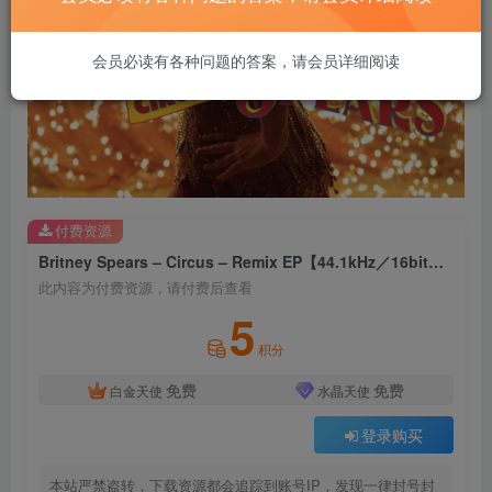
会员必读有各种问题的答案，请会员详细阅读
付费资源
Britney Spears – Circus – Remix EP【44.1kHz／16bit】法国区
此内容为付费资源，请付费后查看
5
积分
免费
免费
白金天使
水晶天使
登录购买
本站严禁盗转，下载资源都会追踪到账号IP，发现一律封号封