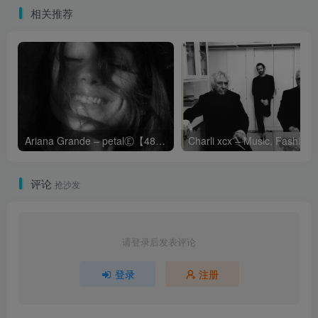
相关推荐
Ariana Grande – petalⒺ【48kHz／24bit】英国区
Cha
评论
抢沙发
请登录后发表评论
登录
注册