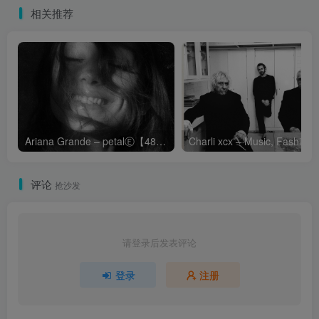
相关推荐
Ariana Grande – petalⒺ【48kHz／24bit】英国区
Cha
评论
抢沙发
请登录后发表评论
登录
注册