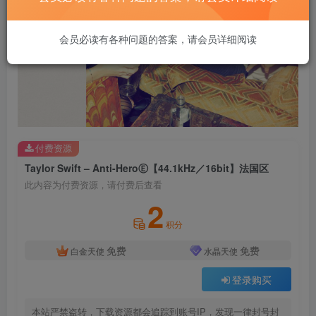
会员必读有各种问题的答案，请会员详细阅读
付费资源
Taylor Swift – Anti-HeroⒺ【44.1kHz／16bit】法国区
此内容为付费资源，请付费后查看
2
积分
免费
免费
白金天使
水晶天使
登录购买
本站严禁盗转，下载资源都会追踪到账号IP，发现一律封号封