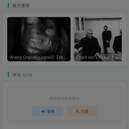
相关推荐
Ariana Grande – petalⒺ【48kHz／24bit】英国区
Cha
评论
抢沙发
请登录后发表评论
登录
注册